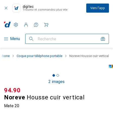
digitec
Vers l'app
Trouvez et commandez plus vite
Paramètres
Compte client
Listes de comparaison
Listes d'envies
Panier
Navigation par catégorie
Menu
Recherche
rtphone
Coque pour téléphone portable
Noreve Housse cuir vertical
2 images
CHF
94.90
Noreve
Housse cuir vertical
Mate 20