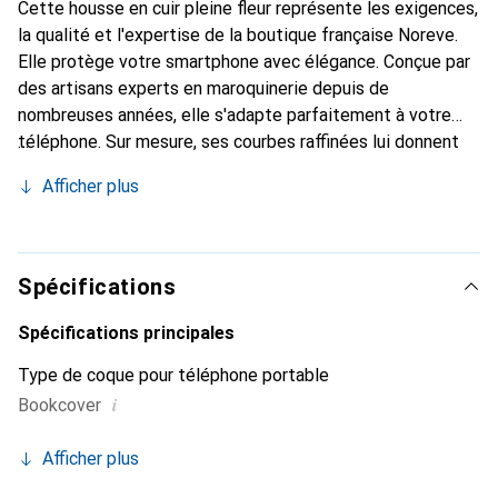
Cette housse en cuir pleine fleur représente les exigences,
la qualité et l'expertise de la boutique française Noreve.
Elle protège votre smartphone avec élégance. Conçue par
des artisans experts en maroquinerie depuis de
nombreuses années, elle s'adapte parfaitement à votre
téléphone. Sur mesure, ses courbes raffinées lui donnent
une véritable seconde peau. Elle devient l'accessoire chic
Afficher plus
et indispensable pour votre smartphone. Reconnaître
internationalement pour ses produits de haute qualité, la
marque Noreve est un choix sûr pour une clientèle
exigeante.
Spécifications
Spécifications principales
Type de coque pour téléphone portable
i
Bookcover
Afficher plus