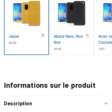
Jaune
Abaca Nero, Noir,
Acier v
Noir
Coutur
CHF
94.90
CHF
94.90
CHF
109.–
Informations sur le produit
Description