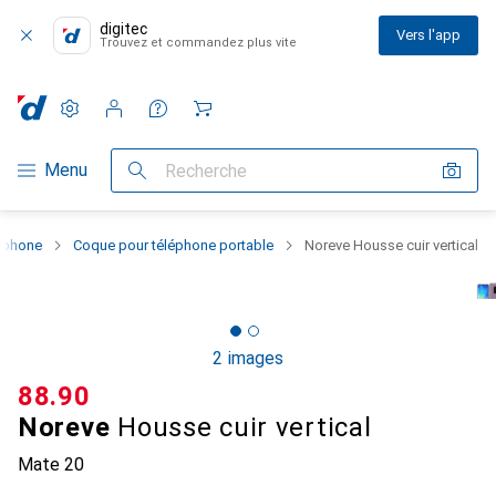
digitec
Vers l'app
Trouvez et commandez plus vite
Paramètres
Compte client
Listes de comparaison
Listes d'envies
Panier
Navigation par catégorie
Menu
Recherche
rtphone
Coque pour téléphone portable
Noreve Housse cuir vertical
2 images
CHF
88.90
Noreve
Housse cuir vertical
Mate 20