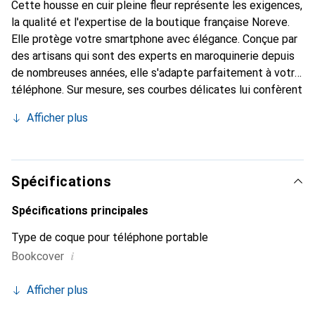
Cette housse en cuir pleine fleur représente les exigences,
la qualité et l'expertise de la boutique française Noreve.
Elle protège votre smartphone avec élégance. Conçue par
des artisans qui sont des experts en maroquinerie depuis
de nombreuses années, elle s'adapte parfaitement à votre
téléphone. Sur mesure, ses courbes délicates lui confèrent
une véritable seconde peau. Elle devient un accessoire
Afficher plus
chic et essentiel pour votre smartphone. Reconnaître
internationalement pour ses produits de haute qualité, la
marque Noreve est un choix sûr pour une clientèle
exigeante.
Spécifications
Spécifications principales
Type de coque pour téléphone portable
i
Bookcover
Afficher plus