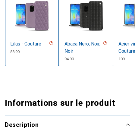
Lilas - Couture
Abaca Nero, Noir,
Acier v
Noir
Coutur
CHF
88.90
CHF
94.90
CHF
109.–
Informations sur le produit
Description