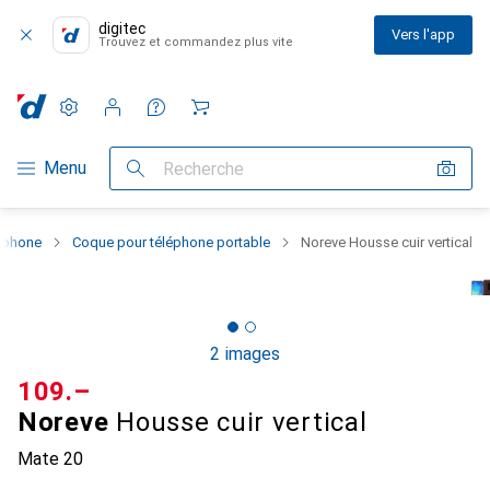
digitec
Vers l'app
Trouvez et commandez plus vite
Paramètres
Compte client
Listes de comparaison
Listes d'envies
Panier
Navigation par catégorie
Menu
Recherche
rtphone
Coque pour téléphone portable
Noreve Housse cuir vertical
2 images
CHF
109.–
Noreve
Housse cuir vertical
Mate 20