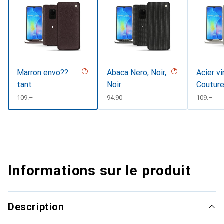
Marron envo??
Abaca Nero, Noir,
Acier v
tant
Noir
Coutur
CHF
109.–
CHF
94.90
CHF
109.–
Informations sur le produit
Description