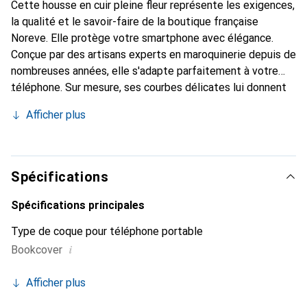
Cette housse en cuir pleine fleur représente les exigences,
la qualité et le savoir-faire de la boutique française
Noreve. Elle protège votre smartphone avec élégance.
Conçue par des artisans experts en maroquinerie depuis de
nombreuses années, elle s'adapte parfaitement à votre
téléphone. Sur mesure, ses courbes délicates lui donnent
une véritable seconde peau. Elle devient l'accessoire chic
Afficher plus
et indispensable de votre smartphone. Reconnaître
internationalement pour ses produits de haute qualité, la
marque Noreve est un choix sûr pour une clientèle
exigeante.
Spécifications
Spécifications principales
Type de coque pour téléphone portable
i
Bookcover
Afficher plus