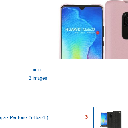
2 images
ppa - Pantone #efbae1 )