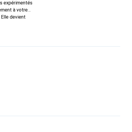
ns expérimentés
tement à votre
 Elle devient
nue
une clientèle