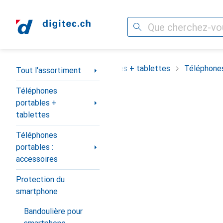
Recherche
Navigation par catégorie
assortiment
Téléphones portables + tablettes
Téléphones
Tout l'assortiment
Téléphones
portables +
tablettes
Téléphones
portables :
accessoires
Protection du
smartphone
Bandoulière pour