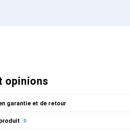
t opinions
en garantie et de retour
produit
0