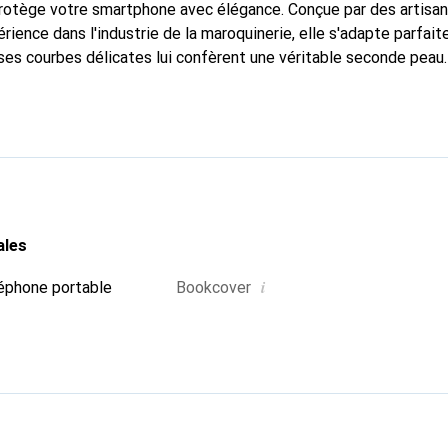
 protège votre smartphone avec élégance. Conçue par des artisa
rience dans l'industrie de la maroquinerie, elle s'adapte parfai
ses courbes délicates lui confèrent une véritable seconde peau.
dispensable pour votre smartphone. La marque Noreve est recon
ses produits de haute qualité et constitue un choix fiable pour 
ales
i
éphone portable
Bookcover