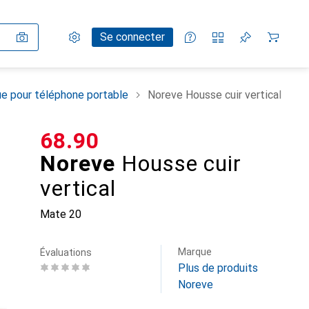
Paramètres
Compte client
Listes de comparaison
Listes d'envies
Panier
Se connecter
e pour téléphone portable
Noreve Housse cuir vertical
CHF
68.90
Noreve
Housse cuir
vertical
Mate 20
Marque
Évaluations
Plus de produits
Noreve