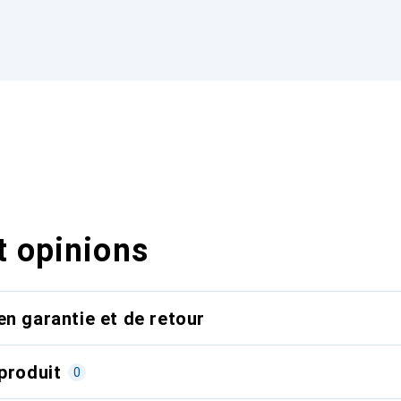
t opinions
en garantie et de retour
produit
0