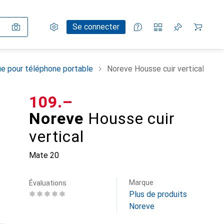
Paramètres
Compte client
Listes de comparaison
Listes d'envies
Panier
Se connecter
e pour téléphone portable
Noreve Housse cuir vertical
CHF
109.–
Noreve
Housse cuir
vertical
Mate 20
Marque
Évaluations
Plus de produits
Noreve