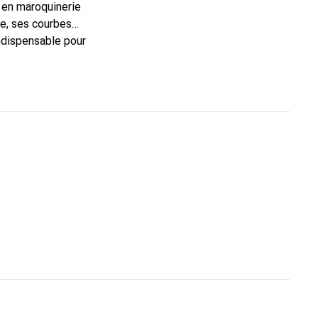
 en maroquinerie
e, ses courbes
indispensable pour
 la marque Noreve est