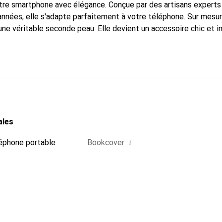
tre smartphone avec élégance. Conçue par des artisans experts
nnées, elle s'adapte parfaitement à votre téléphone. Sur mesur
 une véritable seconde peau. Elle devient un accessoire chic et 
naître internationalement pour ses produits de haute qualité,
ientèle exigeante.
ales
i
éphone portable
Bookcover