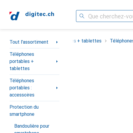
Recherche
Navigation par catégorie
assortiment
Téléphones portables + tablettes
Téléphones
Tout l'assortiment
Téléphones
portables +
tablettes
Téléphones
portables :
accessoires
Protection du
smartphone
Bandoulière pour