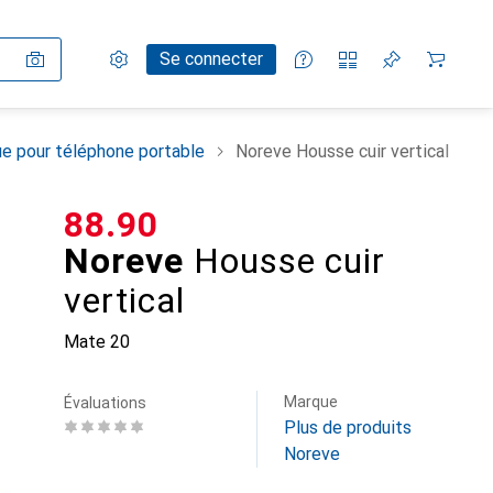
Paramètres
Compte client
Listes de comparaison
Listes d'envies
Panier
Se connecter
e pour téléphone portable
Noreve Housse cuir vertical
CHF
88.90
Noreve
Housse cuir
vertical
Mate 20
Marque
Évaluations
Plus de produits
Noreve