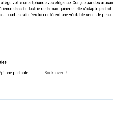
 protège votre smartphone avec élégance. Conçue par des artisa
rience dans l'industrie de la maroquinerie, elle s'adapte parfai
ses courbes raffinées lui confèrent une véritable seconde peau. 
contournable pour votre smartphone. Reconnaître internationale
é, la marque Noreve est un choix fiable pour une clientèle exige
ales
i
éphone portable
Bookcover