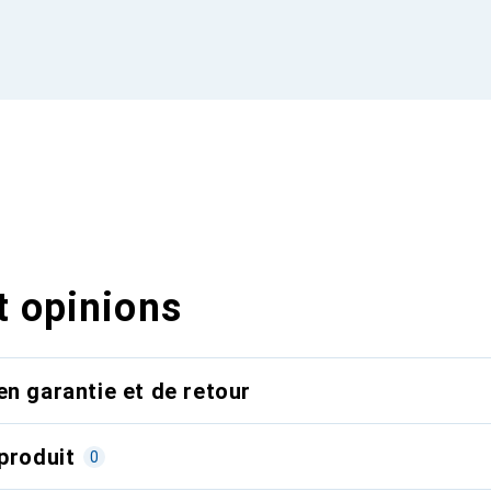
t opinions
en garantie et de retour
produit
0