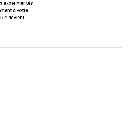
ns expérimentés
tement à votre
Elle devient
ment pour ses
ante.