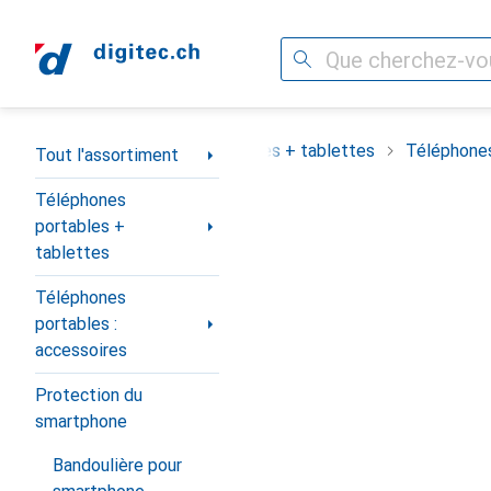
Recherche
Navigation par catégorie
assortiment
Téléphones portables + tablettes
Téléphones
Tout l'assortiment
Téléphones
portables +
tablettes
Téléphones
portables :
accessoires
Protection du
smartphone
Bandoulière pour