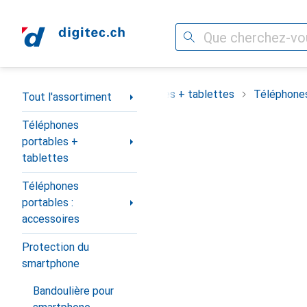
Recherche
Navigation par catégorie
assortiment
Téléphones portables + tablettes
Téléphones
Tout l'assortiment
Téléphones
portables +
tablettes
Téléphones
portables :
accessoires
Protection du
smartphone
Bandoulière pour