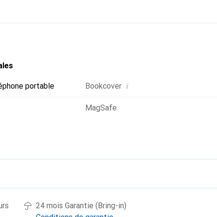
ales
i
éphone portable
Bookcover
MagSafe
urs
24 mois Garantie (Bring-in)