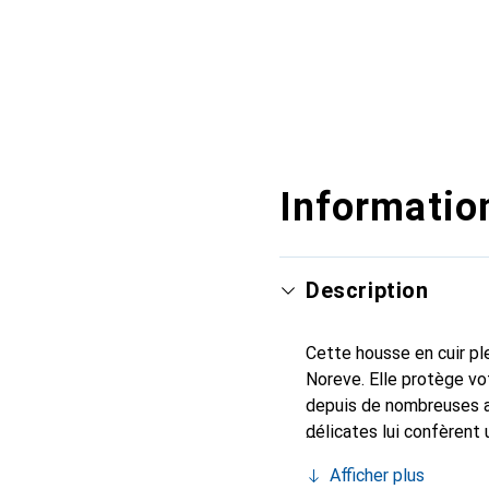
Information
Description
Cette housse en cuir ple
Noreve. Elle protège vo
depuis de nombreuses a
délicates lui confèrent 
smartphone. Reconnaître
Afficher plus
choix sûr pour une clien