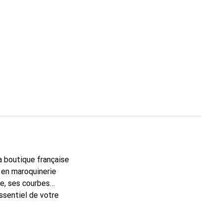
la boutique française
 en maroquinerie
e, ses courbes
ssentiel de votre
que Noreve est un