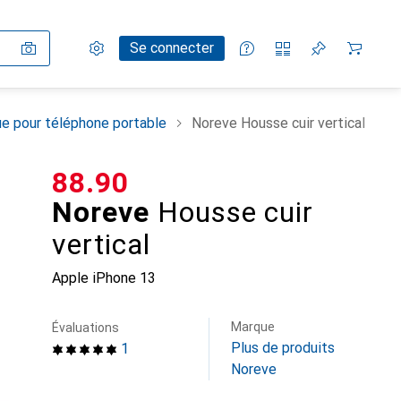
Paramètres
Compte client
Listes de comparaison
Listes d'envies
Panier
Se connecter
e pour téléphone portable
Noreve Housse cuir vertical
CHF
88.90
Noreve
Housse cuir
vertical
Apple iPhone 13
Marque
Évaluations
Plus de produits
1
Noreve