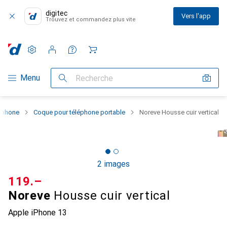
digitec
Vers l'app
Trouvez et commandez plus vite
Paramètres
Compte client
Listes de comparaison
Listes d'envies
Panier
Navigation par catégorie
Menu
Recherche
rtphone
Coque pour téléphone portable
Noreve Housse cuir vertical
2 images
CHF
119.–
Noreve
Housse cuir vertical
Apple iPhone 13