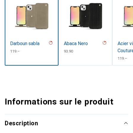
Darboun sabla
Abaca Nero
Acier v
Coutur
CHF
119.–
CHF
93.90
CHF
119.–
Informations sur le produit
Description