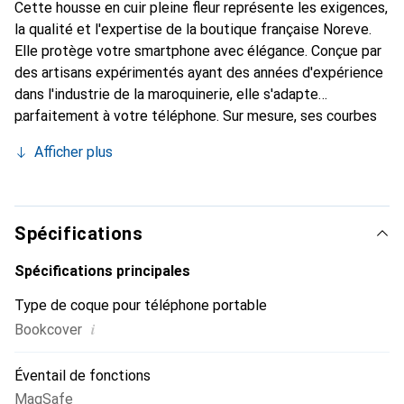
Cette housse en cuir pleine fleur représente les exigences,
la qualité et l'expertise de la boutique française Noreve.
Elle protège votre smartphone avec élégance. Conçue par
des artisans expérimentés ayant des années d'expérience
dans l'industrie de la maroquinerie, elle s'adapte
parfaitement à votre téléphone. Sur mesure, ses courbes
raffinées offrent une véritable seconde peau. Elle devient
Afficher plus
un accessoire chic et indispensable pour votre
smartphone. La marque Noreve est reconnue
internationalement pour ses produits de haute qualité et
constitue un choix fiable pour une clientèle exigeante.
Spécifications
Spécifications principales
Type de coque pour téléphone portable
i
Bookcover
Éventail de fonctions
MagSafe