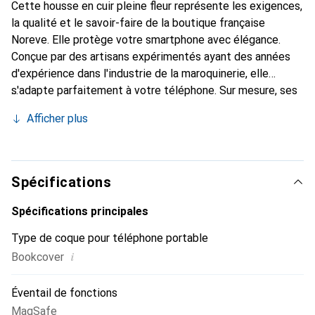
Cette housse en cuir pleine fleur représente les exigences,
la qualité et le savoir-faire de la boutique française
Noreve. Elle protège votre smartphone avec élégance.
Conçue par des artisans expérimentés ayant des années
d'expérience dans l'industrie de la maroquinerie, elle
s'adapte parfaitement à votre téléphone. Sur mesure, ses
courbes raffinées lui donnent une véritable seconde peau.
Afficher plus
Elle devient l'accessoire chic et indispensable pour votre
smartphone. Reconnaître internationalement pour ses
produits de haute qualité, la marque Noreve est un choix
fiable pour une clientèle exigeante.
Spécifications
Spécifications principales
Type de coque pour téléphone portable
i
Bookcover
Éventail de fonctions
MagSafe