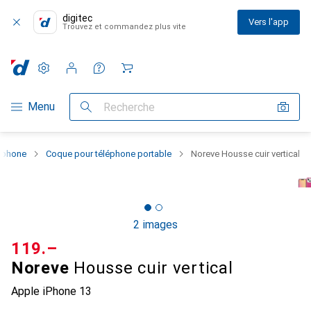
digitec
Vers l'app
Trouvez et commandez plus vite
Paramètres
Compte client
Listes de comparaison
Listes d'envies
Panier
Navigation par catégorie
Menu
Recherche
rtphone
Coque pour téléphone portable
Noreve Housse cuir vertical
2 images
CHF
119.–
Noreve
Housse cuir vertical
Apple iPhone 13