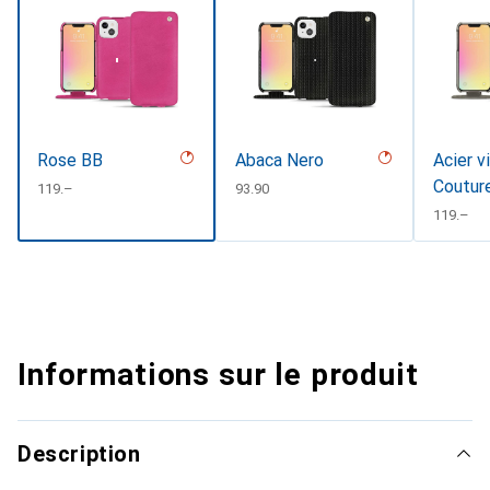
Rose BB
Abaca Nero
Acier v
Coutur
CHF
119.–
CHF
93.90
CHF
119.–
Informations sur le produit
Description