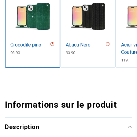
Crocodile pino
Abaca Nero
Acier v
Coutur
CHF
93.90
CHF
93.90
CHF
119.–
Informations sur le produit
Description