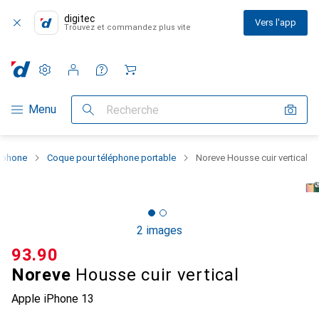
digitec
Vers l'app
Trouvez et commandez plus vite
Paramètres
Compte client
Listes de comparaison
Listes d'envies
Panier
Navigation par catégorie
Menu
Recherche
rtphone
Coque pour téléphone portable
Noreve Housse cuir vertical
2 images
CHF
93.90
Noreve
Housse cuir vertical
Apple iPhone 13