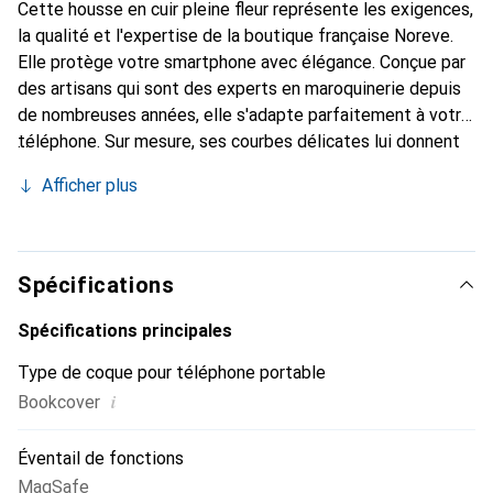
Cette housse en cuir pleine fleur représente les exigences,
la qualité et l'expertise de la boutique française Noreve.
Elle protège votre smartphone avec élégance. Conçue par
des artisans qui sont des experts en maroquinerie depuis
de nombreuses années, elle s'adapte parfaitement à votre
téléphone. Sur mesure, ses courbes délicates lui donnent
une véritable seconde peau. Elle devient un accessoire
Afficher plus
chic et essentiel de votre smartphone. Reconnaître
internationalement pour ses produits de haute qualité, la
marque Noreve est un choix sûr pour une clientèle
exigeante.
Spécifications
Spécifications principales
Type de coque pour téléphone portable
i
Bookcover
Éventail de fonctions
MagSafe