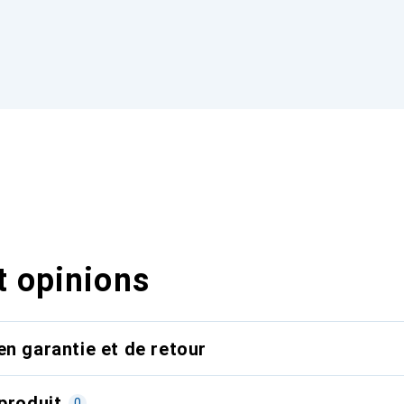
t opinions
en garantie et de retour
produit
0