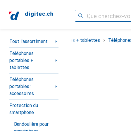
Recherche
Navigation par catégorie
assortiment
Téléphones portables + tablettes
Téléphones
Tout l'assortiment
Téléphones
portables +
tablettes
Téléphones
portables :
accessoires
Protection du
smartphone
Bandoulière pour