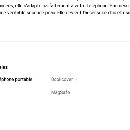
nnées, elle s'adapte parfaitement à votre téléphone. Sur mesur
une véritable seconde peau. Elle devient l'accessoire chic et es
nce internationale pour ses produits de haute qualité, la marq
tèle exigeante.
ales
i
éphone portable
Bookcover
MagSafe