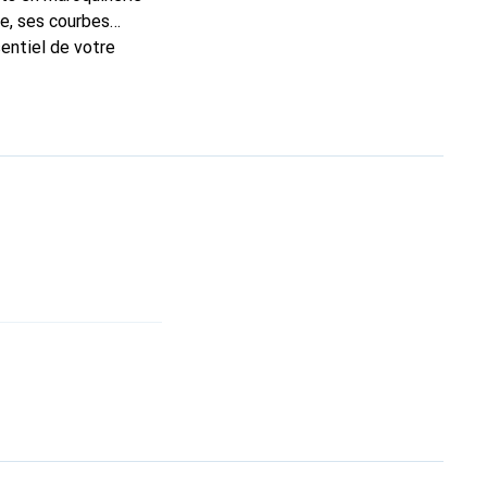
e, ses courbes
sentiel de votre
ue Noreve est un