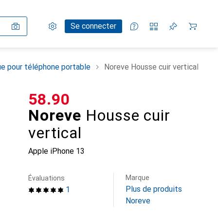
Paramètres
Compte client
Listes de comparaison
Listes d'envies
Panier
Se connecter
e pour téléphone portable
Noreve Housse cuir vertical
CHF
58.90
Noreve
Housse cuir
vertical
Apple iPhone 13
Marque
Évaluations
Plus de produits
1
Noreve