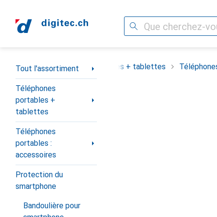
Recherche
Navigation par catégorie
assortiment
Téléphones portables + tablettes
Téléphones
Tout l'assortiment
Téléphones
portables +
tablettes
Téléphones
portables :
accessoires
Protection du
smartphone
Bandoulière pour