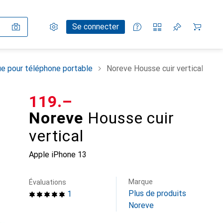
Paramètres
Compte client
Listes de comparaison
Listes d'envies
Panier
Se connecter
e pour téléphone portable
Noreve Housse cuir vertical
CHF
119.–
Noreve
Housse cuir
vertical
Apple iPhone 13
Marque
Évaluations
Plus de produits
1
Noreve