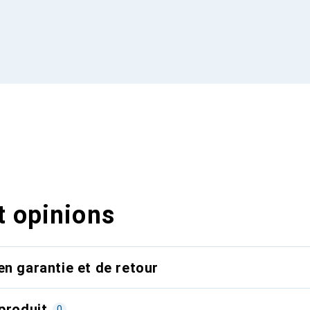
t opinions
en garantie et de retour
produit
0