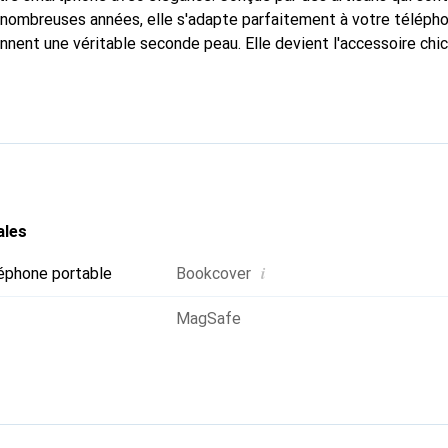
nombreuses années, elle s'adapte parfaitement à votre télépho
onnent une véritable seconde peau. Elle devient l'accessoire chi
nu internationalement pour ses produits de haute qualité, la 
tèle exigeante.
ales
i
éphone portable
Bookcover
MagSafe