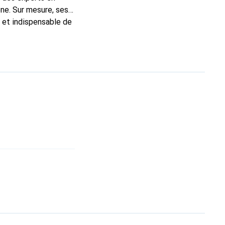
ne. Sur mesure, ses
c et indispensable de
marque Noreve est un