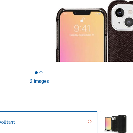
2 images
voûtant