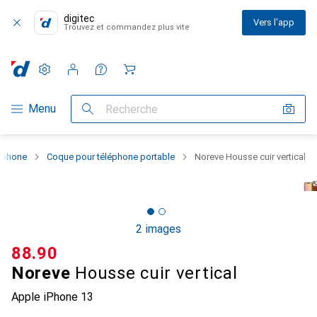
digitec
Vers l'app
Trouvez et commandez plus vite
Paramètres
Compte client
Listes de comparaison
Listes d'envies
Panier
Navigation par catégorie
Menu
Recherche
rtphone
Coque pour téléphone portable
Noreve Housse cuir vertical
2 images
CHF
88.90
Noreve
Housse cuir vertical
Apple iPhone 13