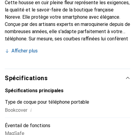
Cette housse en cuir pleine fleur représente les exigences,
la qualité et le savoir-faire de la boutique française
Noreve. Elle protège votre smartphone avec élégance.
Conçue par des artisans experts en maroquinerie depuis de
nombreuses années, elle s'adapte parfaitement à votre
téléphone. Sur mesure, ses courbes raffinées lui confèrent
une véritable seconde peau. Elle devient l'accessoire chic
Afficher plus
et indispensable pour votre smartphone. Reconnaître
internationalement pour ses produits de haute qualité, la
marque Noreve est un choix sûr pour une clientèle
exigeante.
Spécifications
Spécifications principales
Type de coque pour téléphone portable
i
Bookcover
Éventail de fonctions
MagSafe