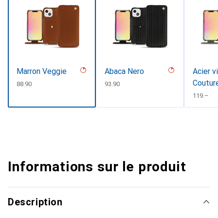
Marron Veggie
Abaca Nero
Acier v
Coutur
CHF
88.90
CHF
93.90
CHF
119.–
Informations sur le produit
Description