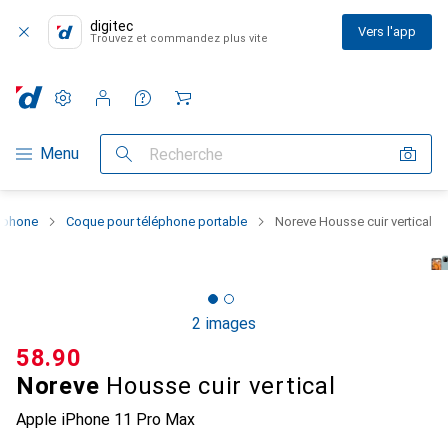
digitec
Vers l'app
Trouvez et commandez plus vite
Paramètres
Compte client
Listes de comparaison
Listes d'envies
Panier
Navigation par catégorie
Menu
Recherche
rtphone
Coque pour téléphone portable
Noreve Housse cuir vertical
2 images
CHF
58.90
Noreve
Housse cuir vertical
Apple iPhone 11 Pro Max