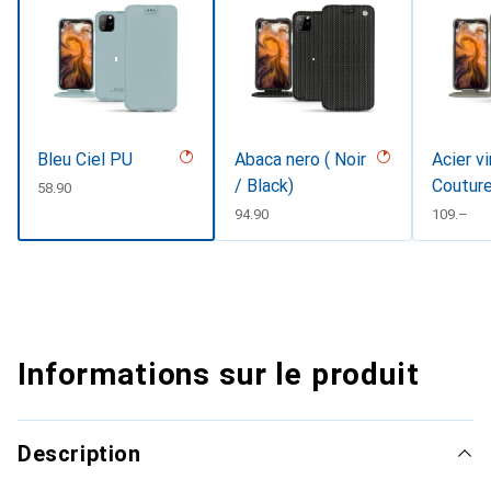
Bleu Ciel PU
Abaca nero ( Noir
Acier v
/ Black)
Coutur
CHF
58.90
CHF
94.90
CHF
109.–
Informations sur le produit
Description