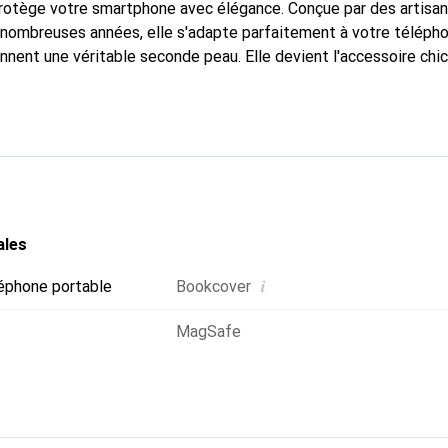
protège votre smartphone avec élégance. Conçue par des artisa
nombreuses années, elle s'adapte parfaitement à votre télépho
onnent une véritable seconde peau. Elle devient l'accessoire chi
naissable à l'international pour ses produits de haute qualité,
ientèle exigeante.
ales
i
éphone portable
Bookcover
MagSafe