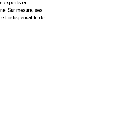
ns experts en
ne. Sur mesure, ses
c et indispensable de
 la marque Noreve est