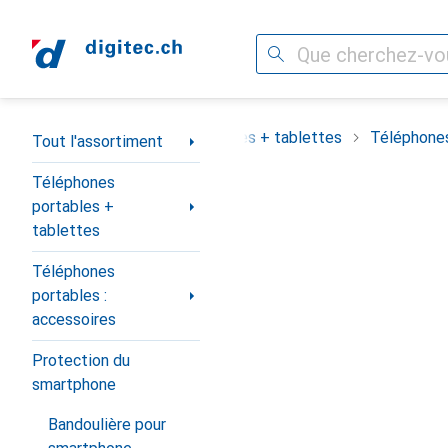
Recherche
Navigation par catégorie
assortiment
Téléphones portables + tablettes
Téléphones
Tout l'assortiment
Téléphones
portables +
tablettes
Téléphones
portables :
accessoires
Protection du
smartphone
Bandoulière pour