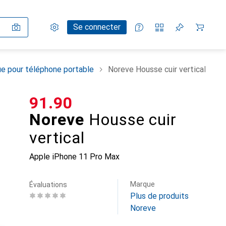
Paramètres
Compte client
Listes de comparaison
Listes d'envies
Panier
Se connecter
e pour téléphone portable
Noreve Housse cuir vertical
CHF
91.90
Noreve
Housse cuir
vertical
Apple iPhone 11 Pro Max
Marque
Évaluations
Plus de produits
Noreve