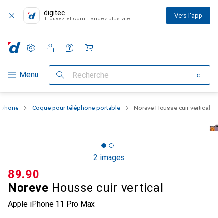
digitec
Vers l'app
Trouvez et commandez plus vite
Paramètres
Compte client
Listes de comparaison
Listes d'envies
Panier
Navigation par catégorie
Menu
Recherche
rtphone
Coque pour téléphone portable
Noreve Housse cuir vertical
2 images
CHF
89.90
Noreve
Housse cuir vertical
Apple iPhone 11 Pro Max