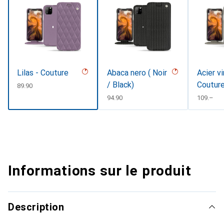
Lilas - Couture
Abaca nero ( Noir
Acier v
/ Black)
Coutur
CHF
89.90
CHF
94.90
CHF
109.–
Informations sur le produit
Description