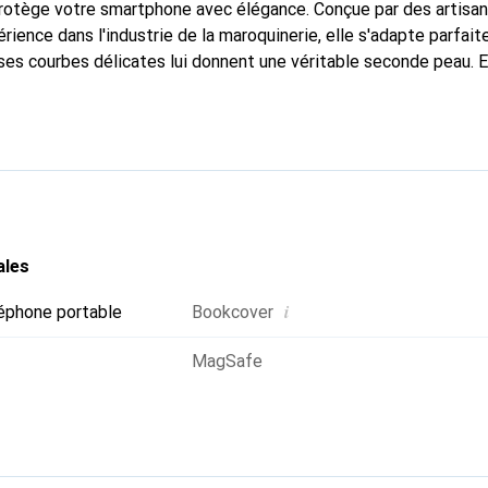
 protège votre smartphone avec élégance. Conçue par des artisa
rience dans l'industrie de la maroquinerie, elle s'adapte parfai
ses courbes délicates lui donnent une véritable seconde peau. E
dispensable pour votre smartphone. Reconnaître internationaleme
que Noreve est un choix fiable pour une clientèle exigeante.
ales
i
éphone portable
Bookcover
MagSafe