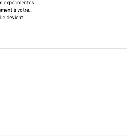
ns expérimentés
tement à votre
lle devient
nt pour ses produits