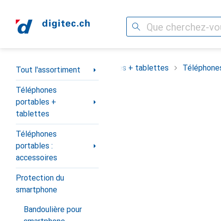
Recherche
Navigation par catégorie
assortiment
Téléphones portables + tablettes
Téléphones
Tout l'assortiment
Téléphones
portables +
tablettes
Téléphones
portables :
accessoires
Protection du
smartphone
Bandoulière pour