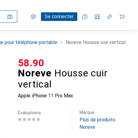
Paramètres
Compte client
Listes de comparaison
Listes d'envies
Panier
Se connecter
e pour téléphone portable
Noreve Housse cuir vertical
CHF
58.90
Noreve
Housse cuir
vertical
Apple iPhone 11 Pro Max
Marque
Évaluations
Plus de produits
Noreve