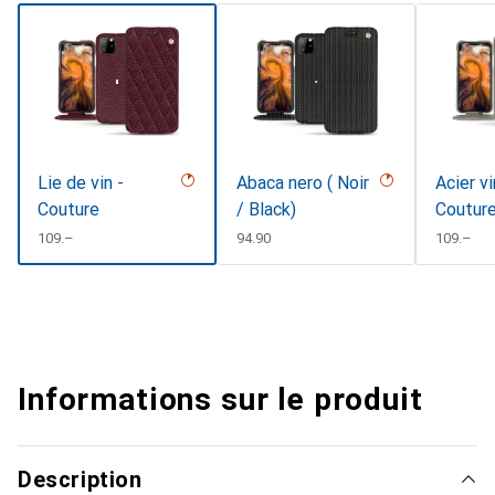
Lie de vin -
Abaca nero ( Noir
Acier v
Couture
/ Black)
Coutur
CHF
109.–
CHF
94.90
CHF
109.–
Informations sur le produit
Description