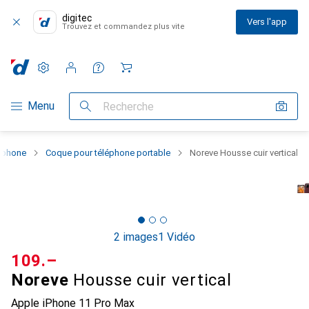
digitec
Vers l'app
Trouvez et commandez plus vite
Paramètres
Compte client
Listes de comparaison
Listes d'envies
Panier
Navigation par catégorie
Menu
Recherche
rtphone
Coque pour téléphone portable
Noreve Housse cuir vertical
2 images
1 Vidéo
CHF
109.–
Noreve
Housse cuir vertical
Apple iPhone 11 Pro Max