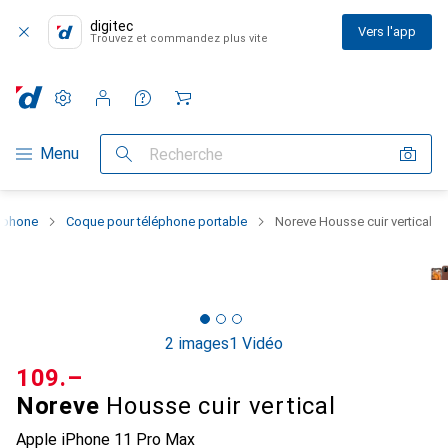
digitec
Vers l'app
Trouvez et commandez plus vite
Paramètres
Compte client
Listes de comparaison
Listes d'envies
Panier
Navigation par catégorie
Menu
Recherche
rtphone
Coque pour téléphone portable
Noreve Housse cuir vertical
2 images
1 Vidéo
CHF
109.–
Noreve
Housse cuir vertical
Apple iPhone 11 Pro Max