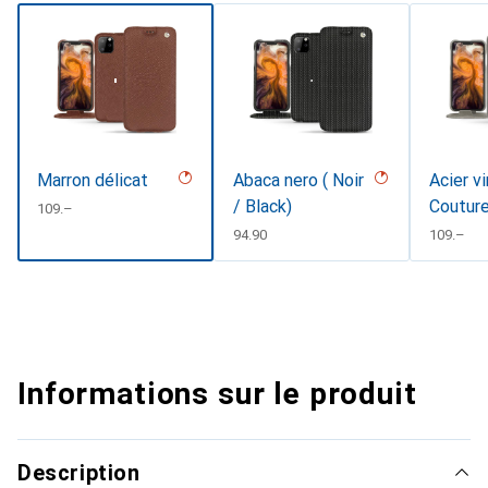
Marron délicat
Abaca nero ( Noir
Acier v
/ Black)
Coutur
CHF
109.–
CHF
94.90
CHF
109.–
Informations sur le produit
Description