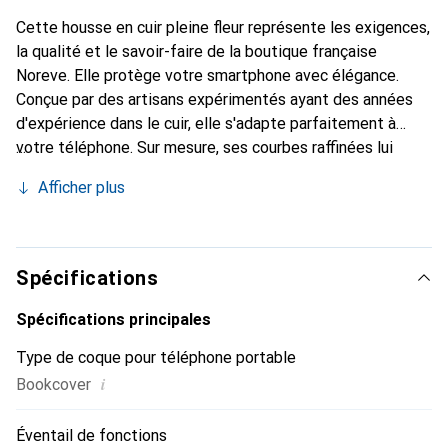
Cette housse en cuir pleine fleur représente les exigences,
la qualité et le savoir-faire de la boutique française
Noreve. Elle protège votre smartphone avec élégance.
Conçue par des artisans expérimentés ayant des années
d'expérience dans le cuir, elle s'adapte parfaitement à
votre téléphone. Sur mesure, ses courbes raffinées lui
donnent une véritable seconde peau. Elle devient
Afficher plus
l'accessoire chic et indispensable pour votre smartphone.
La marque Noreve est reconnue internationalement pour
ses produits de haute qualité et constitue un choix fiable
pour une clientèle exigeante.
Spécifications
Spécifications principales
Type de coque pour téléphone portable
i
Bookcover
Éventail de fonctions