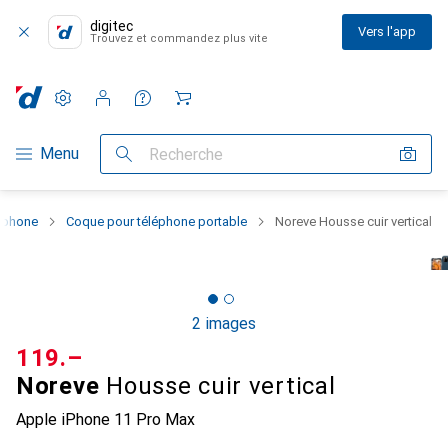
digitec
Vers l'app
Trouvez et commandez plus vite
Paramètres
Compte client
Listes de comparaison
Listes d'envies
Panier
Navigation par catégorie
Menu
Recherche
rtphone
Coque pour téléphone portable
Noreve Housse cuir vertical
2 images
CHF
119.–
Noreve
Housse cuir vertical
Apple iPhone 11 Pro Max