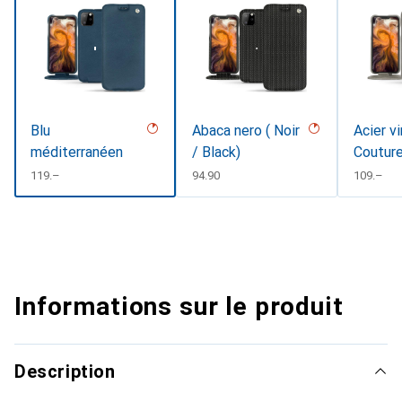
Blu
Abaca nero ( Noir
Acier v
méditerranéen
/ Black)
Coutur
CHF
119.–
CHF
94.90
CHF
109.–
Informations sur le produit
Description