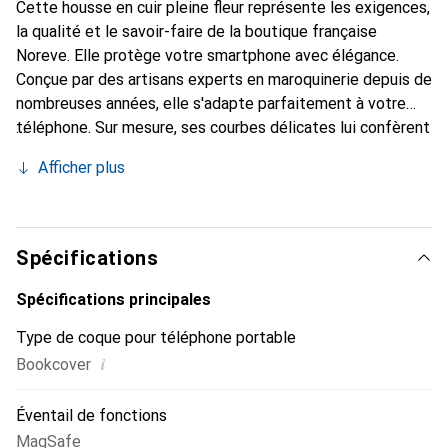
Cette housse en cuir pleine fleur représente les exigences,
la qualité et le savoir-faire de la boutique française
Noreve. Elle protège votre smartphone avec élégance.
Conçue par des artisans experts en maroquinerie depuis de
nombreuses années, elle s'adapte parfaitement à votre
téléphone. Sur mesure, ses courbes délicates lui confèrent
une véritable seconde peau. Elle devient un accessoire
Afficher plus
chic et essentiel de votre smartphone. Reconnu
internationalement pour ses produits de haute qualité, la
marque Noreve est un choix sûr pour une clientèle
exigeante.
Spécifications
Spécifications principales
Type de coque pour téléphone portable
i
Bookcover
Éventail de fonctions
MagSafe