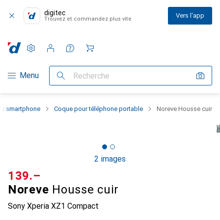
digitec
Vers l'app
Trouvez et commandez plus vite
Paramètres
Compte client
Listes de comparaison
Listes d'envies
Panier
Navigation par catégorie
Menu
Recherche
 du smartphone
Coque pour téléphone portable
Noreve Housse cuir
2 images
CHF
139.–
Noreve
Housse cuir
Sony Xperia XZ1 Compact