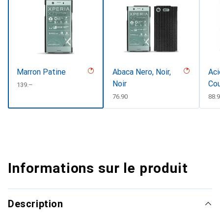
Marron Patine
Abaca Nero, Noir,
Aci
Noir
Co
CHF
139.–
CHF
76.90
CH
88.
Informations sur le produit
Description