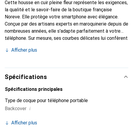
Cette housse en cuir pleine fleur représente les exigences,
la qualité et le savoir-faire de la boutique française
Noreve. Elle protège votre smartphone avec élégance.
Conçue par des artisans experts en maroquinerie depuis de
nombreuses années, elle s'adapte parfaitement à votre
téléphone. Sur mesure, ses courbes délicates lui confèrent
une véritable seconde peau. Elle devient l'accessoire chic
Afficher plus
et indispensable pour votre smartphone. Reconnaître
internationalement pour ses produits de haute qualité, la
marque Noreve est un choix sûr pour une clientèle
exigeante.
Spécifications
Spécifications principales
Type de coque pour téléphone portable
i
Backcover
Afficher plus