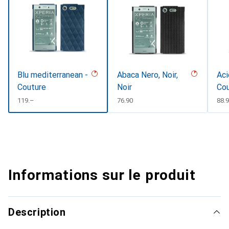
Blu mediterranean -
Abaca Nero, Noir,
Aci
Couture
Noir
Co
CHF
119.–
CHF
76.90
CH
88.
Informations sur le produit
Description