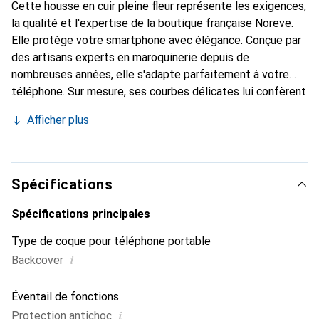
Cette housse en cuir pleine fleur représente les exigences,
la qualité et l'expertise de la boutique française Noreve.
Elle protège votre smartphone avec élégance. Conçue par
des artisans experts en maroquinerie depuis de
nombreuses années, elle s'adapte parfaitement à votre
téléphone. Sur mesure, ses courbes délicates lui confèrent
une véritable seconde peau. Elle devient l'accessoire chic
Afficher plus
et indispensable de votre smartphone. Reconnaître
internationalement pour ses produits de haute qualité, la
marque Noreve est un choix sûr pour une clientèle
exigeante.
Spécifications
Spécifications principales
Type de coque pour téléphone portable
i
Backcover
Éventail de fonctions
i
Protection antichoc