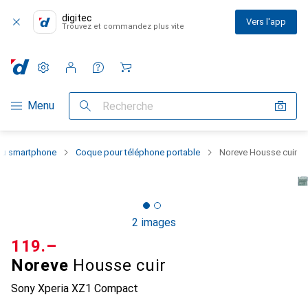
digitec
Vers l'app
Trouvez et commandez plus vite
Paramètres
Compte client
Listes de comparaison
Listes d'envies
Panier
Navigation par catégorie
Menu
Recherche
 du smartphone
Coque pour téléphone portable
Noreve Housse cuir
2 images
CHF
119.–
Noreve
Housse cuir
Sony Xperia XZ1 Compact