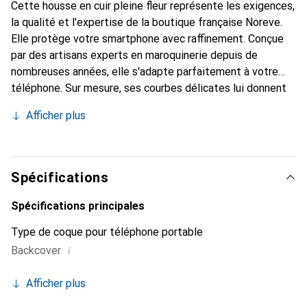
Cette housse en cuir pleine fleur représente les exigences,
la qualité et l'expertise de la boutique française Noreve.
Elle protège votre smartphone avec raffinement. Conçue
par des artisans experts en maroquinerie depuis de
nombreuses années, elle s'adapte parfaitement à votre
téléphone. Sur mesure, ses courbes délicates lui donnent
une véritable seconde peau. Elle devient l'accessoire chic
Afficher plus
et indispensable pour votre smartphone. Reconnu
internationalement pour ses produits de haute qualité, la
marque Noreve est un choix sûr pour une clientèle
exigeante.
Spécifications
Spécifications principales
Type de coque pour téléphone portable
i
Backcover
Afficher plus