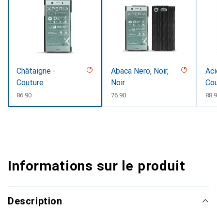
Châtaigne -
Abaca Nero, Noir,
Aci
Couture
Noir
Co
CHF
86.90
CHF
76.90
CH
88.
Informations sur le produit
Description