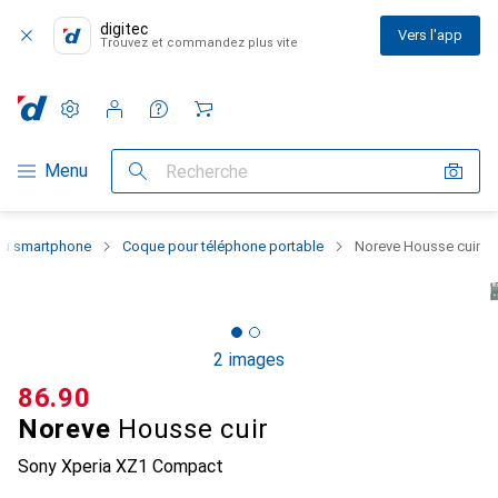
digitec
Vers l'app
Trouvez et commandez plus vite
Paramètres
Compte client
Listes de comparaison
Listes d'envies
Panier
Navigation par catégorie
Menu
Recherche
 du smartphone
Coque pour téléphone portable
Noreve Housse cuir
2 images
CHF
86.90
Noreve
Housse cuir
Sony Xperia XZ1 Compact