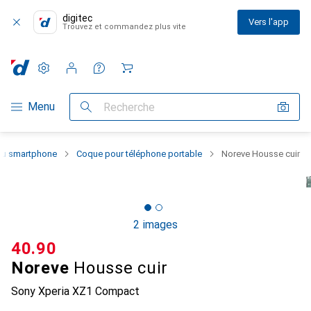
digitec
Vers l'app
Trouvez et commandez plus vite
Paramètres
Compte client
Listes de comparaison
Listes d'envies
Panier
Navigation par catégorie
Menu
Recherche
 du smartphone
Coque pour téléphone portable
Noreve Housse cuir
2 images
CHF
40.90
Noreve
Housse cuir
Sony Xperia XZ1 Compact