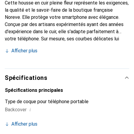
Cette housse en cuir pleine fleur représente les exigences,
la qualité et le savoir-faire de la boutique française
Noreve. Elle protège votre smartphone avec élégance.
Conçue par des artisans expérimentés ayant des années
d'expérience dans le cuir, elle s'adapte parfaitement à
votre téléphone. Sur mesure, ses courbes délicates lui
donnent une véritable seconde peau. Elle devient
Afficher plus
l'accessoire chic et indispensable pour votre smartphone.
Reconnaissante à l'international pour ses produits de
haute qualité, la marque Noreve est un choix fiable pour
une clientèle exigeante.
Spécifications
Spécifications principales
Type de coque pour téléphone portable
i
Backcover
Afficher plus