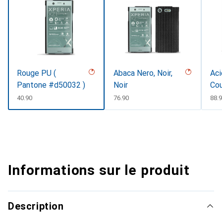
Rouge PU (
Abaca Nero, Noir,
Aci
Pantone #d50032 )
Noir
Co
CHF
40.90
CHF
76.90
CH
88.
Informations sur le produit
Description