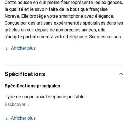
Cette housse en cuir pleine fleur représente les exigences,
la qualité et le savoir-faire de la boutique française
Noreve. Elle protège votre smartphone avec élégance.
Conçue par des artisans expérimentés spécialisés dans les
articles en cuir depuis de nombreuses années, elle
s'adapte parfaitement à votre téléphone. Sur mesure, ses
courbes délicates lui confèrent une véritable seconde
Afficher plus
peau. Elle devient l'accessoire chic et indispensable pour
votre smartphone. Reconnaître internationalement pour
ses produits de haute qualité, la marque Noreve est un
choix fiable pour une clientèle exigeante.
Spécifications
Spécifications principales
Type de coque pour téléphone portable
i
Backcover
Afficher plus