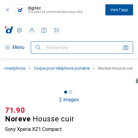
digitec
Vers l'app
Trouvez et commandez plus vite
Paramètres
Compte client
Listes de comparaison
Listes d'envies
Panier
Navigation par catégorie
Menu
Recherche
 du smartphone
Coque pour téléphone portable
Noreve Housse cuir
2 images
CHF
71.90
Noreve
Housse cuir
Sony Xperia XZ1 Compact