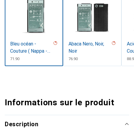
Bleu océan -
Abaca Nero, Noir,
Aci
Couture ( Nappa -
Noir
Co
Pantone #15458a)
CHF
71.90
CHF
76.90
CH
88.
Informations sur le produit
Description