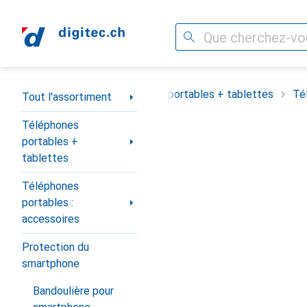
Recherche
Navigation par catégorie
Tout l'assortiment
Téléphones portables + tablettes
Té
Tout l'assortiment
Téléphones
portables +
tablettes
Téléphones
portables :
accessoires
Protection du
smartphone
Bandoulière pour