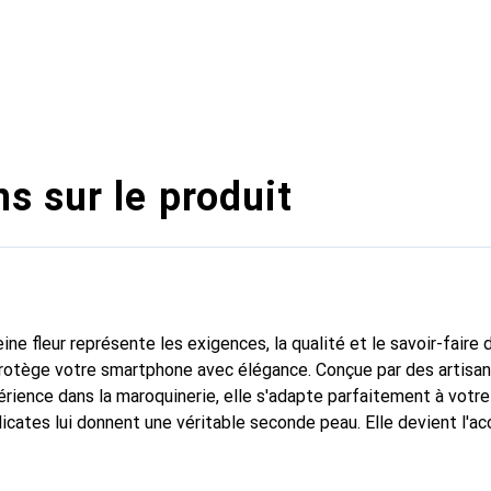
s sur le produit
ine fleur représente les exigences, la qualité et le savoir-faire 
 protège votre smartphone avec élégance. Conçue par des artisa
rience dans la maroquinerie, elle s'adapte parfaitement à votre
icates lui donnent une véritable seconde peau. Elle devient l'ac
e smartphone. Reconnu internationalement pour ses produits de 
oix fiable pour une clientèle exigeante.