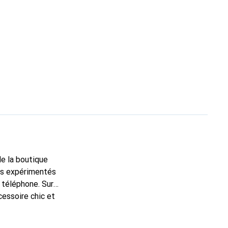
de la boutique
ns expérimentés
 téléphone. Sur
cessoire chic et
haute qualité, la