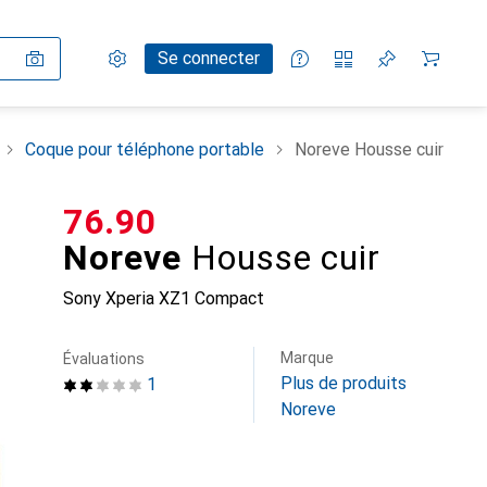
Paramètres
Compte client
Listes de comparaison
Listes d'envies
Panier
Se connecter
Coque pour téléphone portable
Noreve Housse cuir
CHF
76.90
Noreve
Housse cuir
Sony Xperia XZ1 Compact
Marque
Évaluations
Plus de produits
1
Noreve