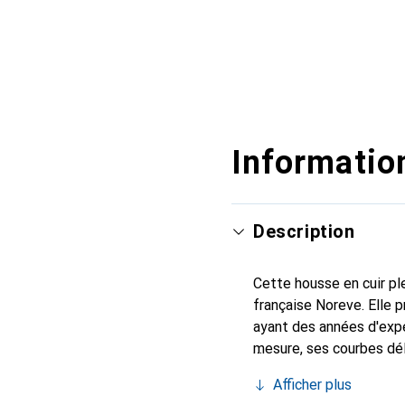
Information
Description
Cette housse en cuir ple
française Noreve. Elle
ayant des années d'expé
mesure, ses courbes dél
indispensable pour votr
Afficher plus
marque Noreve est un ch