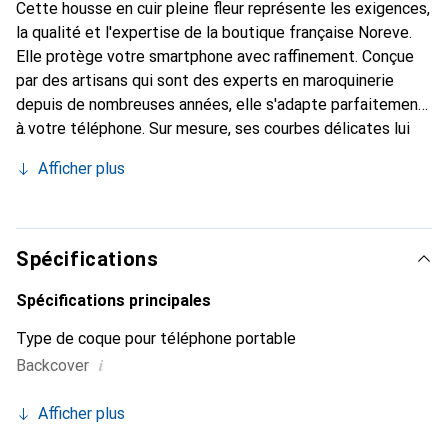
Cette housse en cuir pleine fleur représente les exigences,
la qualité et l'expertise de la boutique française Noreve.
Elle protège votre smartphone avec raffinement. Conçue
par des artisans qui sont des experts en maroquinerie
depuis de nombreuses années, elle s'adapte parfaitement
à votre téléphone. Sur mesure, ses courbes délicates lui
donnent une véritable seconde peau. Elle devient
Afficher plus
l'accessoire élégant et indispensable pour votre
smartphone. Reconnaissable à l'international pour ses
produits de haute qualité, la marque Noreve est un choix
sûr pour une clientèle exigeante.
Spécifications
Spécifications principales
Type de coque pour téléphone portable
i
Backcover
Afficher plus