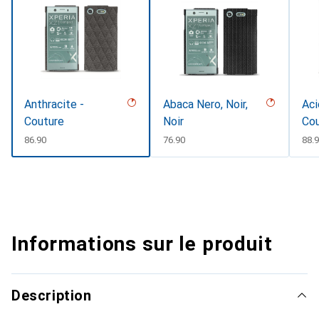
Anthracite -
Abaca Nero, Noir,
Aci
Couture
Noir
Co
CHF
86.90
CHF
76.90
CH
88.
Informations sur le produit
Description