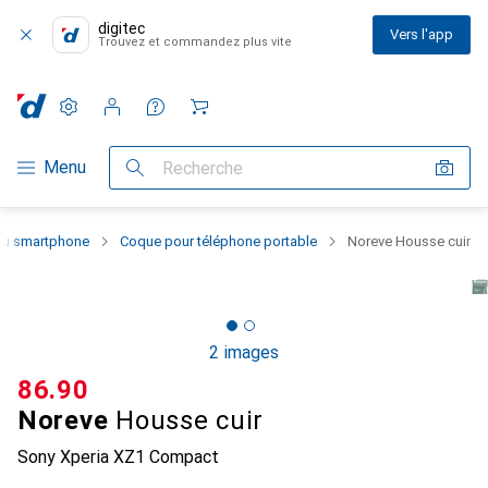
digitec
Vers l'app
Trouvez et commandez plus vite
Paramètres
Compte client
Listes de comparaison
Listes d'envies
Panier
Navigation par catégorie
Menu
Recherche
 du smartphone
Coque pour téléphone portable
Noreve Housse cuir
2 images
CHF
86.90
Noreve
Housse cuir
Sony Xperia XZ1 Compact