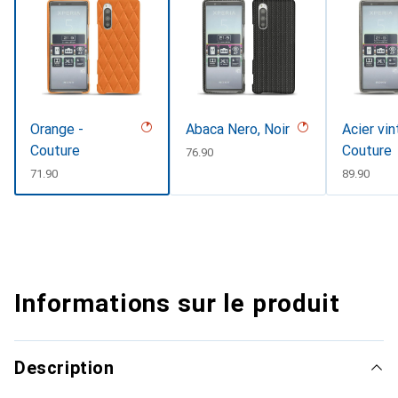
Orange -
Abaca Nero, Noir
Acier vin
Couture
Couture
CHF
76.90
CHF
71.90
CHF
89.90
Informations sur le produit
Description