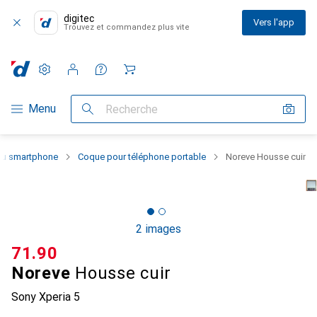
digitec
Vers l'app
Trouvez et commandez plus vite
Paramètres
Compte client
Listes de comparaison
Listes d'envies
Panier
Navigation par catégorie
Menu
Recherche
 du smartphone
Coque pour téléphone portable
Noreve Housse cuir
2 images
CHF
71.90
Noreve
Housse cuir
Sony Xperia 5