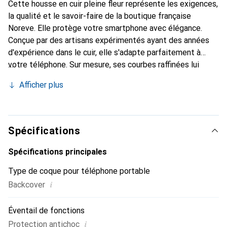
Cette housse en cuir pleine fleur représente les exigences,
la qualité et le savoir-faire de la boutique française
Noreve. Elle protège votre smartphone avec élégance.
Conçue par des artisans expérimentés ayant des années
d'expérience dans le cuir, elle s'adapte parfaitement à
votre téléphone. Sur mesure, ses courbes raffinées lui
donnent une véritable seconde peau. Elle devient
Afficher plus
l'accessoire chic et indispensable pour votre smartphone.
La marque Noreve est reconnue internationalement pour
ses produits de haute qualité et est un choix fiable pour
une clientèle exigeante.
Spécifications
Spécifications principales
Type de coque pour téléphone portable
i
Backcover
Éventail de fonctions
i
Protection antichoc