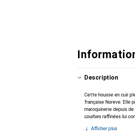
Information
Description
Cette housse en cuir ple
française Noreve. Elle 
maroquinerie depuis de 
courbes raffinées lui co
pour votre smartphone. 
Afficher plus
Noreve est un choix sûr