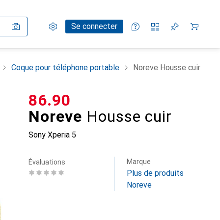
Paramètres
Compte client
Listes de comparaison
Listes d'envies
Panier
Se connecter
Coque pour téléphone portable
Noreve Housse cuir
CHF
86.90
Noreve
Housse cuir
Sony Xperia 5
Marque
Évaluations
Plus de produits
Noreve