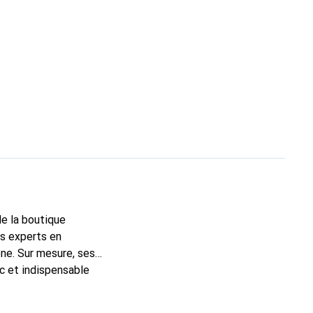
de la boutique
ns experts en
ne. Sur mesure, ses
ic et indispensable
ité, la marque