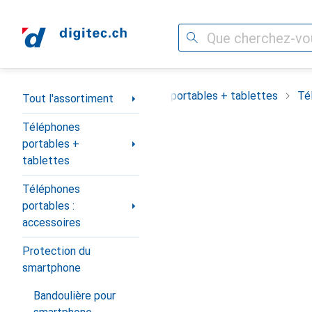
Recherche
Navigation par catégorie
Tout l'assortiment
Téléphones portables + tablettes
Té
Tout l'assortiment
Téléphones
portables +
tablettes
Téléphones
portables :
accessoires
Protection du
smartphone
Bandoulière pour