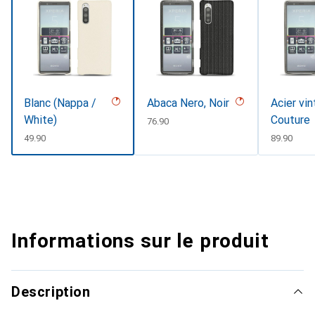
Blanc (Nappa /
Abaca Nero, Noir
Acier vin
White)
Couture
CHF
76.90
CHF
49.90
CHF
89.90
Informations sur le produit
Description