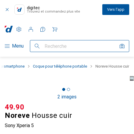
digitec
Vers l'app
Trouvez et commandez plus vite
Paramètres
Compte client
Listes de comparaison
Listes d'envies
Panier
Navigation par catégorie
Menu
Recherche
 du smartphone
Coque pour téléphone portable
Noreve Housse cuir
2 images
CHF
49.90
Noreve
Housse cuir
Sony Xperia 5