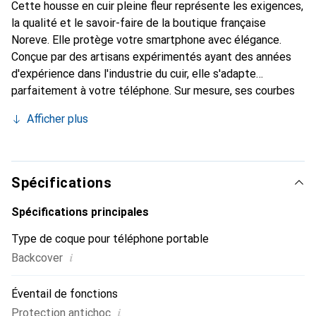
Cette housse en cuir pleine fleur représente les exigences,
la qualité et le savoir-faire de la boutique française
Noreve. Elle protège votre smartphone avec élégance.
Conçue par des artisans expérimentés ayant des années
d'expérience dans l'industrie du cuir, elle s'adapte
parfaitement à votre téléphone. Sur mesure, ses courbes
délicates lui donnent une véritable seconde peau. Elle
Afficher plus
devient l'accessoire chic et indispensable pour votre
smartphone. Reconnaissable à l'international pour ses
produits de haute qualité, la marque Noreve est un choix
fiable pour une clientèle exigeante.
Spécifications
Spécifications principales
Type de coque pour téléphone portable
i
Backcover
Éventail de fonctions
i
Protection antichoc