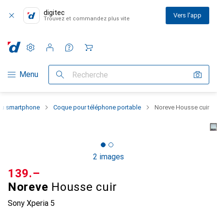
digitec
Vers l'app
Trouvez et commandez plus vite
Paramètres
Compte client
Listes de comparaison
Listes d'envies
Panier
Navigation par catégorie
Menu
Recherche
 du smartphone
Coque pour téléphone portable
Noreve Housse cuir
2 images
CHF
139.–
Noreve
Housse cuir
Sony Xperia 5