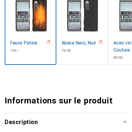
Fauve Patine
Abaca Nero, Noir
Acier vin
Couture
CHF
139.–
CHF
76.90
CHF
89.90
Informations sur le produit
Description