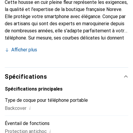
Cette housse en cuir pleine fleur représente les exigences,
la qualité et l'expertise de la boutique française Noreve.
Elle protège votre smartphone avec élégance. Conçue par
des artisans qui sont des experts en maroquinerie depuis
de nombreuses années, elle s'adapte parfaitement à votre
téléphone. Sur mesure, ses courbes délicates lui donnent
une véritable seconde peau. Elle devient l'accessoire chic
Afficher plus
et indispensable de votre smartphone. Reconnaître
internationalement pour ses produits de haute qualité, la
marque Noreve est un choix sûr pour une clientèle
exigeante.
Spécifications
Spécifications principales
Type de coque pour téléphone portable
i
Backcover
Éventail de fonctions
i
Protection antichoc