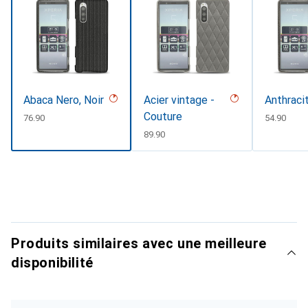
Abaca Nero, Noir
Acier vintage -
Anthraci
Couture
CHF
76.90
CHF
54.90
CHF
89.90
Produits similaires avec une meilleure
disponibilité