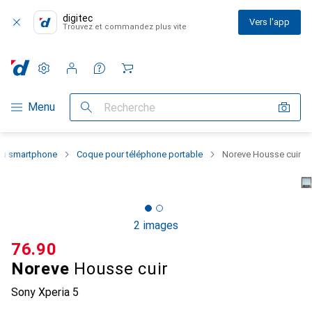
digitec
Vers l'app
Trouvez et commandez plus vite
Paramètres
Compte client
Listes de comparaison
Listes d'envies
Panier
Navigation par catégorie
Menu
Recherche
 du smartphone
Coque pour téléphone portable
Noreve Housse cuir
2 images
CHF
76.90
Noreve
Housse cuir
Sony Xperia 5