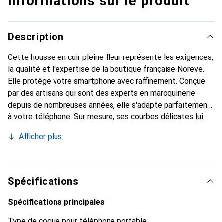
Informations sur le produit
Description
Cette housse en cuir pleine fleur représente les exigences,
la qualité et l'expertise de la boutique française Noreve.
Elle protège votre smartphone avec raffinement. Conçue
par des artisans qui sont des experts en maroquinerie
depuis de nombreuses années, elle s'adapte parfaitement
à votre téléphone. Sur mesure, ses courbes délicates lui
confèrent une véritable seconde peau. Elle devient un
Afficher plus
accessoire chic et essentiel pour votre smartphone.
Reconnaître internationalement pour ses produits de
haute qualité, la marque Noreve est un choix sûr pour une
clientèle exigeante.
Spécifications
Spécifications principales
Type de coque pour téléphone portable