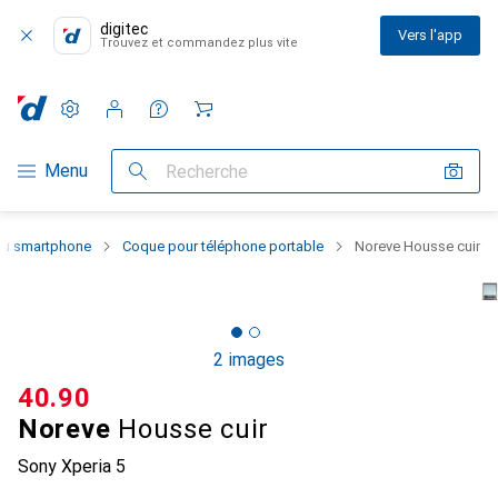
digitec
Vers l'app
Trouvez et commandez plus vite
Paramètres
Compte client
Listes de comparaison
Listes d'envies
Panier
Navigation par catégorie
Menu
Recherche
 du smartphone
Coque pour téléphone portable
Noreve Housse cuir
2 images
CHF
40.90
Noreve
Housse cuir
Sony Xperia 5