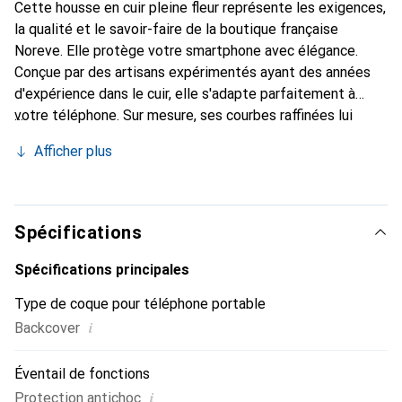
Cette housse en cuir pleine fleur représente les exigences,
la qualité et le savoir-faire de la boutique française
Noreve. Elle protège votre smartphone avec élégance.
Conçue par des artisans expérimentés ayant des années
d'expérience dans le cuir, elle s'adapte parfaitement à
votre téléphone. Sur mesure, ses courbes raffinées lui
confèrent une véritable seconde peau. Elle devient
Afficher plus
l'accessoire chic et indispensable pour votre smartphone.
Reconnaître internationalement pour ses produits de
haute qualité, la marque Noreve est un choix fiable pour
une clientèle exigeante.
Spécifications
Spécifications principales
Type de coque pour téléphone portable
i
Backcover
Éventail de fonctions
i
Protection antichoc