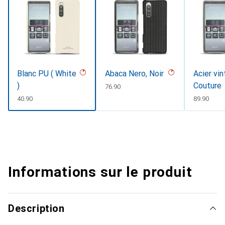
Blanc PU ( White
Abaca Nero, Noir
Acier vin
)
Couture
CHF
76.90
CHF
40.90
CHF
89.90
Informations sur le produit
Description