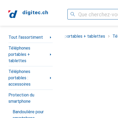
Recherche
Navigation par catégorie
Tout l'assortiment
Téléphones portables + tablettes
Té
Tout l'assortiment
Téléphones
portables +
tablettes
Téléphones
portables :
accessoires
Protection du
smartphone
Bandoulière pour