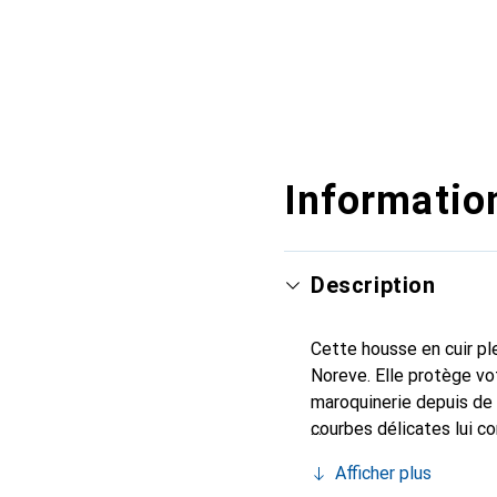
Information
Description
Cette housse en cuir ple
Noreve. Elle protège vo
maroquinerie depuis de 
courbes délicates lui c
votre smartphone. Recon
Afficher plus
un choix sûr pour une cl