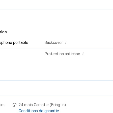
ales
i
éphone portable
Backcover
i
Protection antichoc
urs
24 mois Garantie (Bring-in)
Conditions de garantie