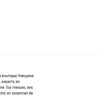
la boutique française
s experts en
ne. Sur mesure, ses
chic et essentiel de
 la marque Noreve est