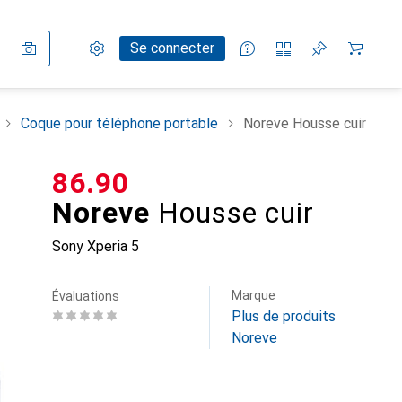
Paramètres
Compte client
Listes de comparaison
Listes d'envies
Panier
Se connecter
Coque pour téléphone portable
Noreve Housse cuir
CHF
86.90
Noreve
Housse cuir
Sony Xperia 5
Marque
Évaluations
Plus de produits
Noreve