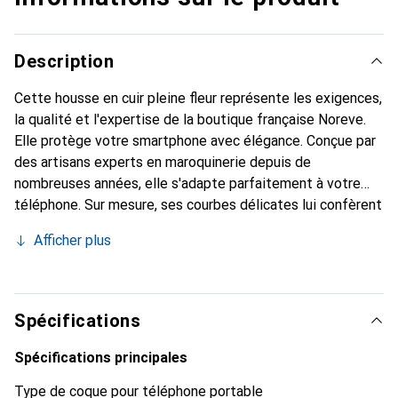
Description
Cette housse en cuir pleine fleur représente les exigences,
la qualité et l'expertise de la boutique française Noreve.
Elle protège votre smartphone avec élégance. Conçue par
des artisans experts en maroquinerie depuis de
nombreuses années, elle s'adapte parfaitement à votre
téléphone. Sur mesure, ses courbes délicates lui confèrent
une véritable seconde peau. Elle devient l'accessoire chic
Afficher plus
et indispensable pour votre smartphone. Reconnaissable à
l'international pour ses produits de haute qualité, la
marque Noreve est un choix sûr pour une clientèle
exigeante.
Spécifications
Spécifications principales
Type de coque pour téléphone portable