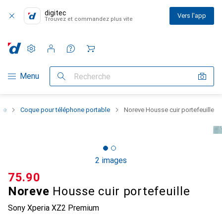
digitec
Vers l'app
Trouvez et commandez plus vite
Paramètres
Compte client
Listes de comparaison
Listes d'envies
Panier
Navigation par catégorie
Menu
Recherche
one
Coque pour téléphone portable
Noreve Housse cuir portefeuille
2 images
CHF
75.90
Noreve
Housse cuir portefeuille
Sony Xperia XZ2 Premium