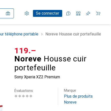
Paramètres
Compte client
Listes de comparaison
Listes d'envies
Panier
Se connecter
ur téléphone portable
Noreve Housse cuir portefeuille
CHF
119.–
Noreve
Housse cuir
portefeuille
Sony Xperia XZ2 Premium
Marque
Évaluations
Plus de produits
Noreve