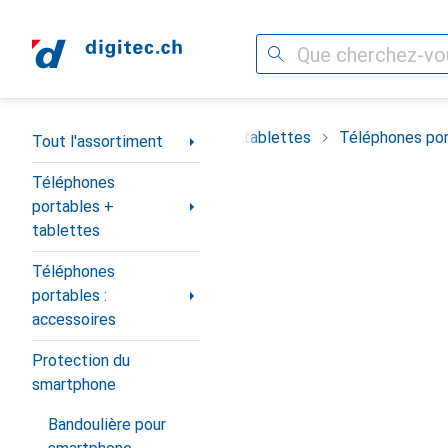
Recherche
Navigation par catégorie
timent
Téléphones portables + tablettes
Téléphones por
Tout l'assortiment
Téléphones
portables +
tablettes
Téléphones
portables :
accessoires
Protection du
smartphone
Bandoulière pour