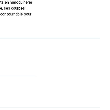
rts en maroquinerie
e, ses courbes
incontournable pour
 la marque Noreve est