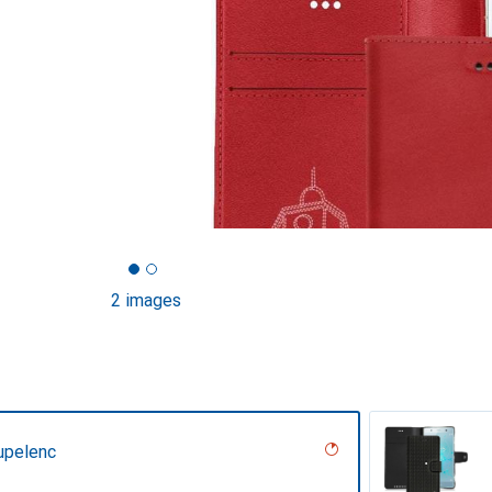
2 images
upelenc