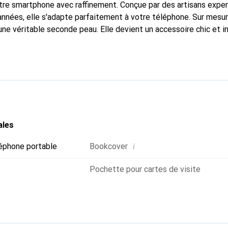
tre smartphone avec raffinement. Conçue par des artisans expe
nnées, elle s'adapte parfaitement à votre téléphone. Sur mesur
 une véritable seconde peau. Elle devient un accessoire chic et 
naître internationalement pour ses produits de haute qualité,
ientèle exigeante.
ales
i
éphone portable
Bookcover
Pochette pour cartes de visite