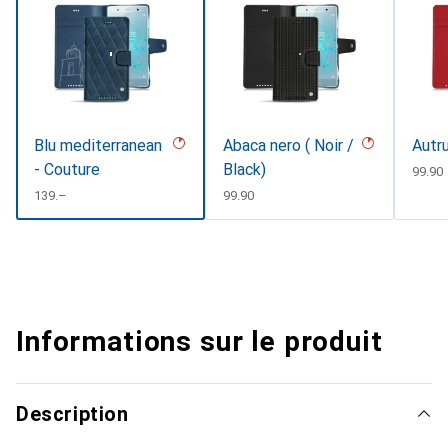
Blu mediterranean
Abaca nero ( Noir /
Autru
- Couture
Black)
CHF
99.90
CHF
139.–
CHF
99.90
Informations sur le produit
Description