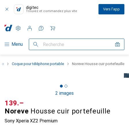
digitec
Vers l'app
Trouvez et commandez plus vite
Paramètres
Compte client
Listes de comparaison
Listes d'envies
Panier
Navigation par catégorie
Menu
Recherche
one
Coque pour téléphone portable
Noreve Housse cuir portefeuille
2 images
CHF
139.–
Noreve
Housse cuir portefeuille
Sony Xperia XZ2 Premium