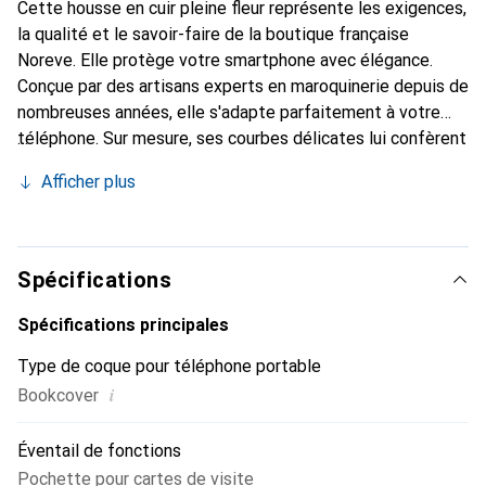
Cette housse en cuir pleine fleur représente les exigences,
la qualité et le savoir-faire de la boutique française
Noreve. Elle protège votre smartphone avec élégance.
Conçue par des artisans experts en maroquinerie depuis de
nombreuses années, elle s'adapte parfaitement à votre
téléphone. Sur mesure, ses courbes délicates lui confèrent
une véritable seconde peau. Elle devient l'accessoire chic
Afficher plus
et indispensable pour votre smartphone. Reconnaissable à
l'international pour ses produits de haute qualité, la
marque Noreve est un choix sûr pour une clientèle
exigeante.
Spécifications
Spécifications principales
Type de coque pour téléphone portable
i
Bookcover
Éventail de fonctions
Pochette pour cartes de visite