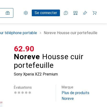
Paramètres
Compte client
Listes de comparaison
Listes d'envies
Panier
Se connecter
ur téléphone portable
Noreve Housse cuir portefeuille
CHF
62.90
Noreve
Housse cuir
portefeuille
Sony Xperia XZ2 Premium
Marque
Évaluations
Plus de produits
Noreve