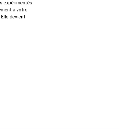
ns expérimentés
tement à votre
 Elle devient
nal pour ses produits