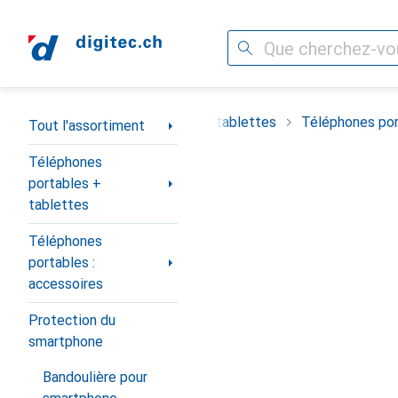
Recherche
Navigation par catégorie
timent
Téléphones portables + tablettes
Téléphones por
Tout l'assortiment
Téléphones
portables +
tablettes
Téléphones
portables :
accessoires
Protection du
smartphone
Bandoulière pour