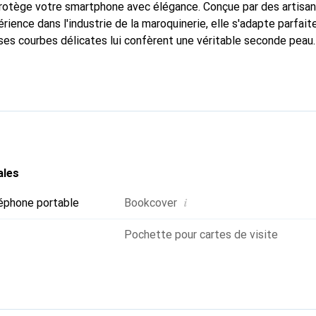
 protège votre smartphone avec élégance. Conçue par des artisa
rience dans l'industrie de la maroquinerie, elle s'adapte parfai
ses courbes délicates lui confèrent une véritable seconde peau.
dispensable pour votre smartphone. Reconnaissable à l'internatio
que Noreve est un choix fiable pour une clientèle exigeante.
ales
i
éphone portable
Bookcover
Pochette pour cartes de visite