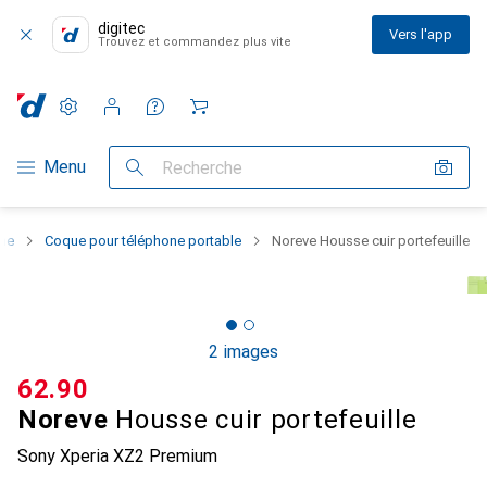
digitec
Vers l'app
Trouvez et commandez plus vite
Paramètres
Compte client
Listes de comparaison
Listes d'envies
Panier
Navigation par catégorie
Menu
Recherche
one
Coque pour téléphone portable
Noreve Housse cuir portefeuille
2 images
CHF
62.90
Noreve
Housse cuir portefeuille
Sony Xperia XZ2 Premium