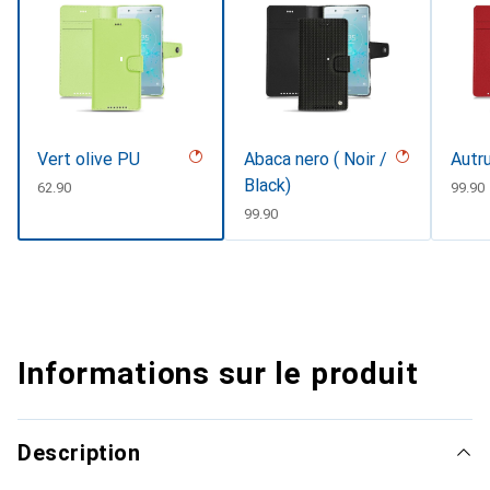
Vert olive PU
Abaca nero ( Noir /
Autru
Black)
CHF
62.90
CHF
99.90
CHF
99.90
Informations sur le produit
Description