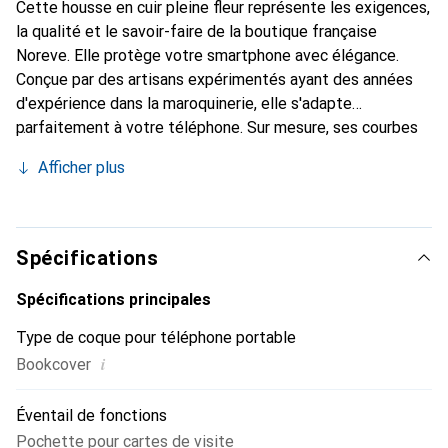
Cette housse en cuir pleine fleur représente les exigences,
la qualité et le savoir-faire de la boutique française
Noreve. Elle protège votre smartphone avec élégance.
Conçue par des artisans expérimentés ayant des années
d'expérience dans la maroquinerie, elle s'adapte
parfaitement à votre téléphone. Sur mesure, ses courbes
délicates lui confèrent une véritable seconde peau. Elle
Afficher plus
devient l'accessoire élégant et indispensable pour votre
smartphone. La marque Noreve est reconnue
internationalement pour ses produits de haute qualité et
constitue un choix fiable pour une clientèle exigeante.
Spécifications
Spécifications principales
Type de coque pour téléphone portable
i
Bookcover
Éventail de fonctions
Pochette pour cartes de visite