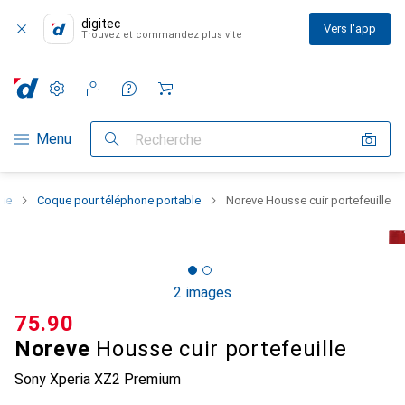
digitec
Vers l'app
Trouvez et commandez plus vite
Paramètres
Compte client
Listes de comparaison
Listes d'envies
Panier
Navigation par catégorie
Menu
Recherche
one
Coque pour téléphone portable
Noreve Housse cuir portefeuille
2 images
CHF
75.90
Noreve
Housse cuir portefeuille
Sony Xperia XZ2 Premium