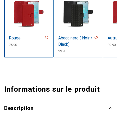
Rouge
Abaca nero ( Noir /
Autru
Black)
CHF
75.90
CHF
99.90
CHF
99.90
Informations sur le produit
Description