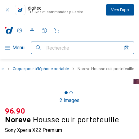
digitec
Vers l'app
Trouvez et commandez plus vite
Paramètres
Compte client
Listes de comparaison
Listes d'envies
Panier
Navigation par catégorie
Menu
Recherche
one
Coque pour téléphone portable
Noreve Housse cuir portefeuille
2 images
CHF
96.90
Noreve
Housse cuir portefeuille
Sony Xperia XZ2 Premium