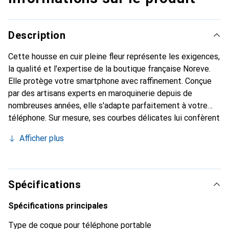
Description
Cette housse en cuir pleine fleur représente les exigences,
la qualité et l'expertise de la boutique française Noreve.
Elle protège votre smartphone avec raffinement. Conçue
par des artisans experts en maroquinerie depuis de
nombreuses années, elle s'adapte parfaitement à votre
téléphone. Sur mesure, ses courbes délicates lui confèrent
une véritable seconde peau. Elle devient l'accessoire
Afficher plus
élégant et indispensable de votre smartphone.
Reconnaître internationalement pour ses produits de
haute qualité, la marque Noreve est un choix sûr pour une
clientèle exigeante.
Spécifications
Spécifications principales
Type de coque pour téléphone portable