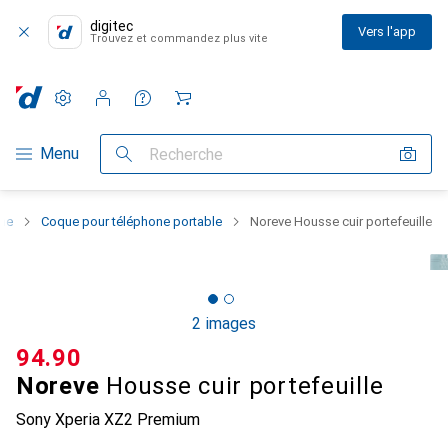
digitec
Vers l'app
Trouvez et commandez plus vite
Paramètres
Compte client
Listes de comparaison
Listes d'envies
Panier
Navigation par catégorie
Menu
Recherche
one
Coque pour téléphone portable
Noreve Housse cuir portefeuille
2 images
CHF
94.90
Noreve
Housse cuir portefeuille
Sony Xperia XZ2 Premium