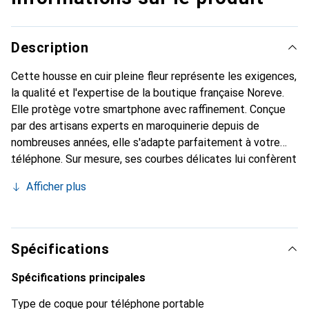
Description
Cette housse en cuir pleine fleur représente les exigences,
la qualité et l'expertise de la boutique française Noreve.
Elle protège votre smartphone avec raffinement. Conçue
par des artisans experts en maroquinerie depuis de
nombreuses années, elle s'adapte parfaitement à votre
téléphone. Sur mesure, ses courbes délicates lui confèrent
une véritable seconde peau. Elle devient l'accessoire chic
Afficher plus
et indispensable de votre smartphone. Reconnaître
internationalement pour ses produits de haute qualité, la
marque Noreve est un choix sûr pour une clientèle
exigeante.
Spécifications
Spécifications principales
Type de coque pour téléphone portable