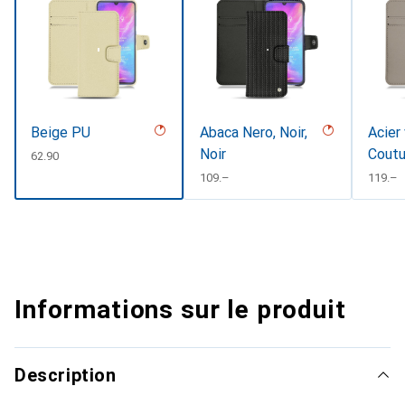
Beige PU
Abaca Nero, Noir,
Acier
Noir
Coutu
CHF
62.90
CHF
109.–
CHF
119.–
Informations sur le produit
Description