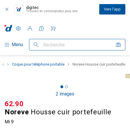
digitec
Vers l'app
Trouvez et commandez plus vite
Paramètres
Compte client
Listes de comparaison
Listes d'envies
Panier
Navigation par catégorie
Menu
Recherche
one
Coque pour téléphone portable
Noreve Housse cuir portefeuille
2 images
CHF
62.90
Noreve
Housse cuir portefeuille
Mi 9