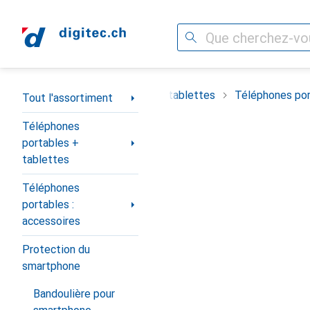
Recherche
Navigation par catégorie
timent
Téléphones portables + tablettes
Téléphones por
Tout l'assortiment
Téléphones
portables +
tablettes
Téléphones
portables :
accessoires
Protection du
smartphone
Bandoulière pour