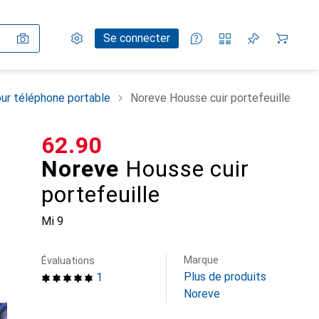
Paramètres
Compte client
Listes de comparaison
Listes d'envies
Panier
Se connecter
ur téléphone portable
Noreve Housse cuir portefeuille
CHF
62.90
Noreve
Housse cuir
portefeuille
Mi 9
Marque
Évaluations
Plus de produits
1
Noreve