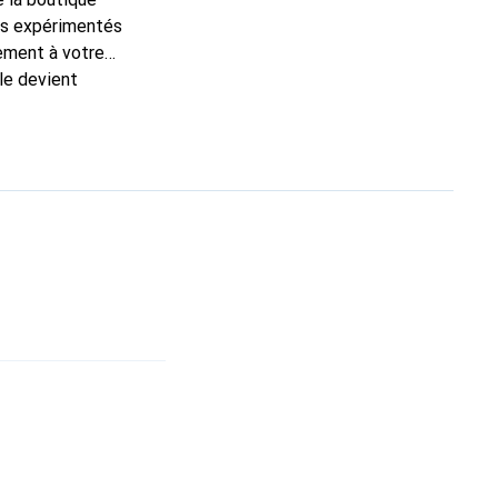
ns expérimentés
tement à votre
le devient
t pour ses produits