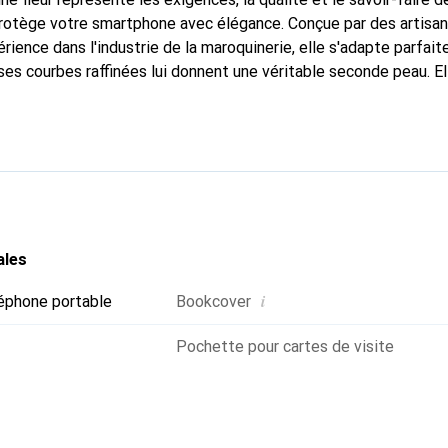
 protège votre smartphone avec élégance. Conçue par des artisa
rience dans l'industrie de la maroquinerie, elle s'adapte parfai
ses courbes raffinées lui donnent une véritable seconde peau. El
dispensable pour votre smartphone. Reconnaît internationalemen
que Noreve est un choix fiable pour une clientèle exigeante.
ales
i
éphone portable
Bookcover
Pochette pour cartes de visite