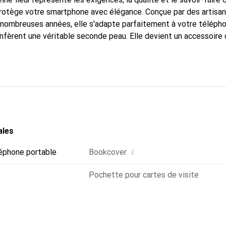
protège votre smartphone avec élégance. Conçue par des artisa
nombreuses années, elle s'adapte parfaitement à votre télépho
onfèrent une véritable seconde peau. Elle devient un accessoire 
Reconnu internationalement pour ses produits de haute qualité
e clientèle exigeante.
ales
i
éphone portable
Bookcover
Pochette pour cartes de visite