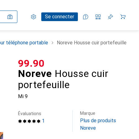
Paramètres
Compte client
Listes de comparaison
Listes d'envies
Panier
Se connecter
ur téléphone portable
Noreve Housse cuir portefeuille
CHF
99.90
Noreve
Housse cuir
portefeuille
Mi 9
Marque
Évaluations
Plus de produits
1
Noreve