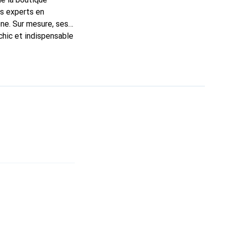
ns experts en
ne. Sur mesure, ses
chic et indispensable
, la marque Noreve