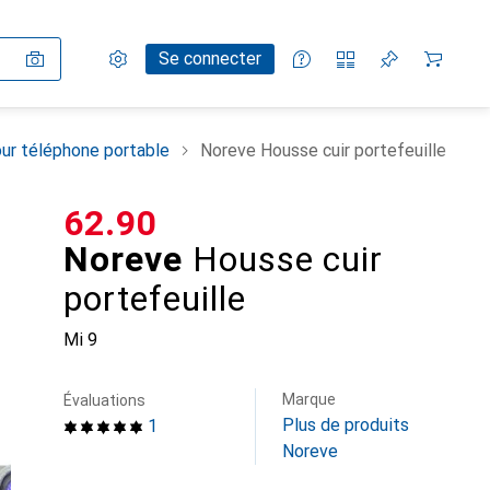
Paramètres
Compte client
Listes de comparaison
Listes d'envies
Panier
Se connecter
ur téléphone portable
Noreve Housse cuir portefeuille
CHF
62.90
Noreve
Housse cuir
portefeuille
Mi 9
Marque
Évaluations
Plus de produits
1
Noreve