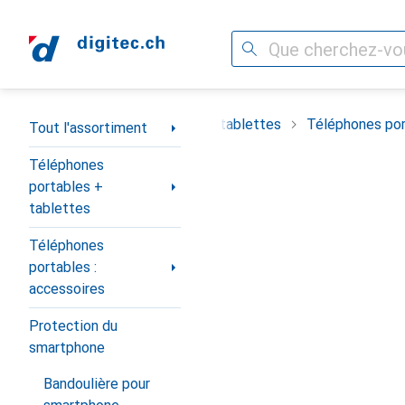
Recherche
Navigation par catégorie
timent
Téléphones portables + tablettes
Téléphones por
Tout l'assortiment
Téléphones
portables +
tablettes
Téléphones
portables :
accessoires
Protection du
smartphone
Bandoulière pour