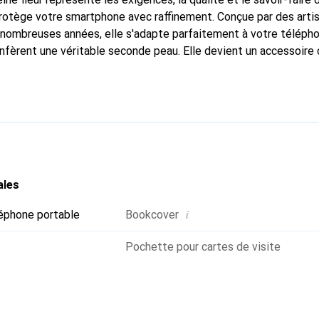
protège votre smartphone avec raffinement. Conçue par des arti
nombreuses années, elle s'adapte parfaitement à votre télépho
onfèrent une véritable seconde peau. Elle devient un accessoire 
Reconnaître internationalement pour ses produits de haute qual
 pour une clientèle exigeante.
ales
i
éphone portable
Bookcover
Pochette pour cartes de visite