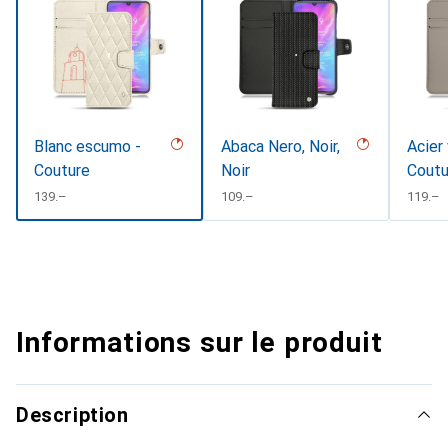
Blanc escumo -
Abaca Nero, Noir,
Acier
Couture
Noir
Coutu
CHF
139.–
CHF
109.–
CHF
119.–
Informations sur le produit
Description