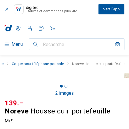
digitec
Vers l'app
Trouvez et commandez plus vite
Paramètres
Compte client
Listes de comparaison
Listes d'envies
Panier
Navigation par catégorie
Menu
Recherche
one
Coque pour téléphone portable
Noreve Housse cuir portefeuille
2 images
CHF
139.–
Noreve
Housse cuir portefeuille
Mi 9