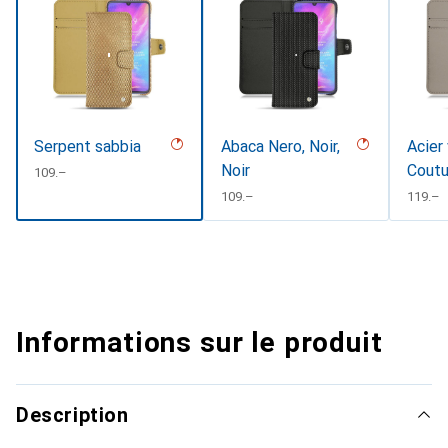
Serpent sabbia
Abaca Nero, Noir,
Acier
Noir
Coutu
CHF
109.–
CHF
109.–
CHF
119.–
Informations sur le produit
Description