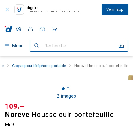
digitec
Vers l'app
Trouvez et commandez plus vite
Paramètres
Compte client
Listes de comparaison
Listes d'envies
Panier
Navigation par catégorie
Menu
Recherche
one
Coque pour téléphone portable
Noreve Housse cuir portefeuille
2 images
CHF
109.–
Noreve
Housse cuir portefeuille
Mi 9