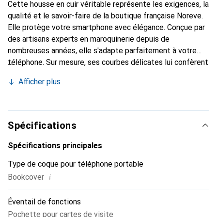
Cette housse en cuir véritable représente les exigences, la
qualité et le savoir-faire de la boutique française Noreve.
Elle protège votre smartphone avec élégance. Conçue par
des artisans experts en maroquinerie depuis de
nombreuses années, elle s'adapte parfaitement à votre
téléphone. Sur mesure, ses courbes délicates lui confèrent
une véritable seconde peau. Elle devient l'accessoire chic
Afficher plus
et indispensable de votre smartphone. La marque Noreve
est reconnue internationalement pour ses produits de
haute qualité et constitue un choix sûr pour une clientèle
exigeante.
Spécifications
Spécifications principales
Type de coque pour téléphone portable
i
Bookcover
Éventail de fonctions
Pochette pour cartes de visite