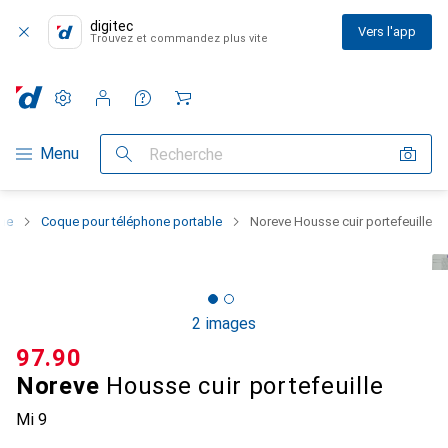
digitec
Vers l'app
Trouvez et commandez plus vite
Paramètres
Compte client
Listes de comparaison
Listes d'envies
Panier
Navigation par catégorie
Menu
Recherche
one
Coque pour téléphone portable
Noreve Housse cuir portefeuille
2 images
CHF
97.90
Noreve
Housse cuir portefeuille
Mi 9