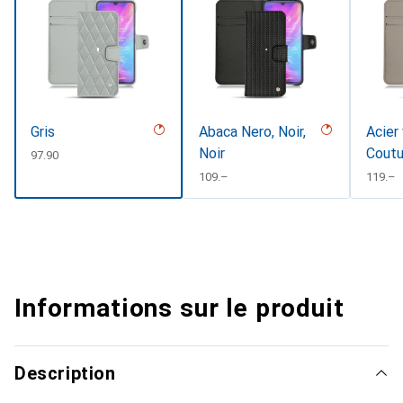
Gris
Abaca Nero, Noir,
Acier
Noir
Coutu
CHF
97.90
CHF
109.–
CHF
119.–
Informations sur le produit
Description