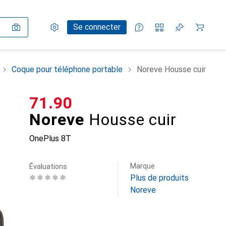
Paramètres
Compte client
Listes de comparaison
Listes d'envies
Panier
Se connecter
Coque pour téléphone portable
Noreve Housse cuir
CHF
71.90
Noreve
Housse cuir
OnePlus 8T
Marque
Évaluations
Plus de produits
Noreve