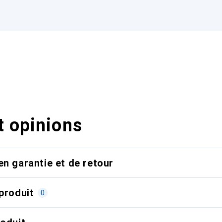
t opinions
en garantie et de retour
produit
0