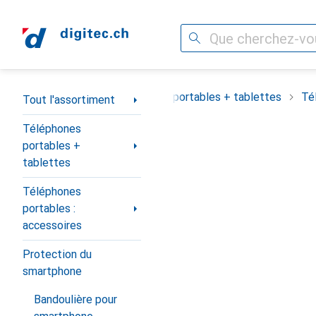
Recherche
Navigation par catégorie
Tout l'assortiment
Téléphones portables + tablettes
Té
Tout l'assortiment
Téléphones
portables +
tablettes
Téléphones
portables :
accessoires
Protection du
smartphone
Bandoulière pour