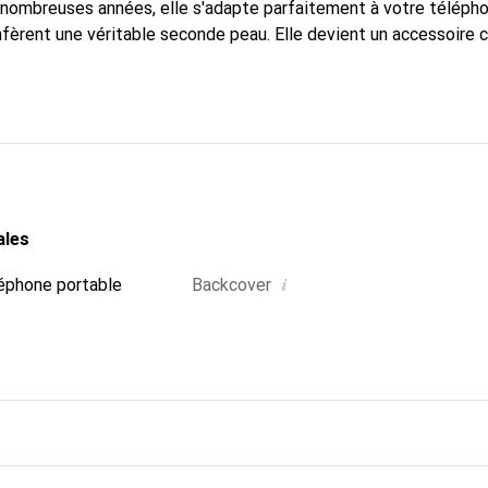
nombreuses années, elle s'adapte parfaitement à votre télépho
onfèrent une véritable seconde peau. Elle devient un accessoire 
Reconnaître internationalement pour ses produits de haute qual
 pour une clientèle exigeante.
ales
i
éphone portable
Backcover